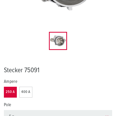
Stecker 75091
Ampere
250 A
400 A
Pole