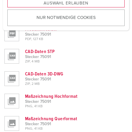
AUSWAHL ERLAUBEN
a
u
Planungsdaten & Downloads
Stecker 75091
NUR NOTWENDIGE COOKIES
s
w
Produktinfoblatt
a
Stecker 75091
h
PDF, 127 KB
l
CAD-Daten STP
Stecker 75091
ZIP, 4 MB
CAD-Daten 3D-DWG
Stecker 75091
ZIP, 2 MB
Maßzeichnung Hochformat
Stecker 75091
PNG, 41 KB
Maßzeichnung Querformat
Stecker 75091
PNG, 41 KB