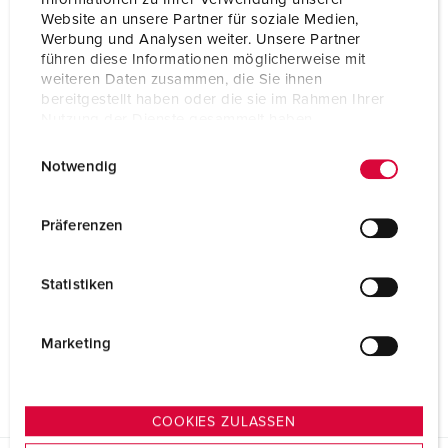
Website an unsere Partner für soziale Medien,
Werbung und Analysen weiter. Unsere Partner
führen diese Informationen möglicherweise mit
weiteren Daten zusammen, die Sie ihnen
bereitgestellt haben oder die sie im Rahmen Ihrer
Nutzung der Dienste gesammelt haben.
E
Datenschutzerklärung
Impressum
Notwendig
i
n
w
Präferenzen
i
l
Statistiken
l
i
g
Marketing
u
n
g
COOKIES ZULASSEN
s