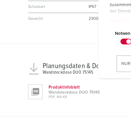
zusammen, 
Schutzart
IP67
der Diens
Gewicht
23000 g
Datenschu
E
i
Notwen
n
w
i
l
NUR
Planungsdaten & Downloads
l
Wandsteckdose DUO 75145
i
g
Produktinfoblatt
u
Wandsteckdose DUO 75145
n
PDF, 166 KB
g
s
a
u