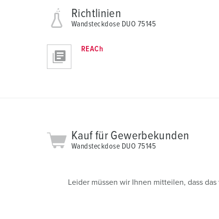
s
Richtlinien
w
Wandsteckdose DUO 75145
a
h
l
REACh
Kauf für Gewerbekunden
Wandsteckdose DUO 75145
Leider müssen wir Ihnen mitteilen, dass da