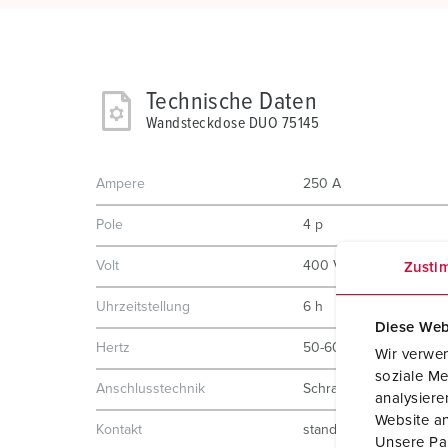
Technische Daten
Wandsteckdose DUO 75145
Ampere
250 A
Pole
4 p
Volt
400 V
Zusti
Uhrzeitstellung
6 h
Diese Web
Hertz
50-60 Hz
Wir verwen
soziale Me
Anschlusstechnik
Schraubkontakt
analysier
Website an
Kontakt
standard
Unsere Par