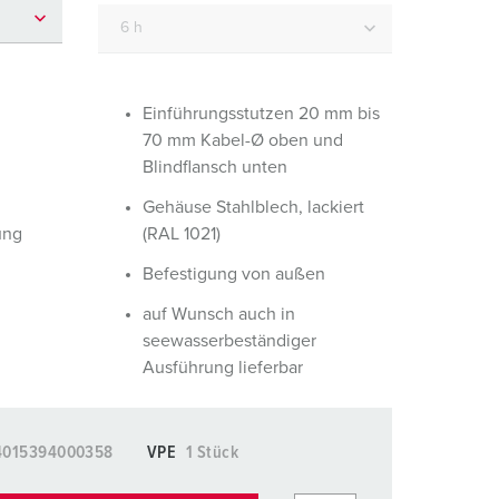
euerwehr und Katastrophenschutz
lossar
ür Kühlcontainer
ideos
amping
Einführungsstutzen 20 mm bis
70 mm Kabel-Ø oben und
kte
M
Blindflansch unten
eranstaltungstechnik
Gehäuse Stahlblech, lackiert
ung
(RAL 1021)
Befestigung von außen
auf Wunsch auch in
seewasserbeständiger
Ausführung lieferbar
4015394000358
VPE
1 Stück