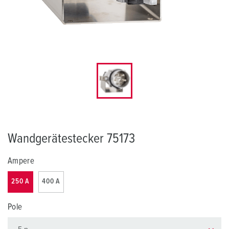
Wandgerätestecker 75173
Ampere
250 A
400 A
Pole