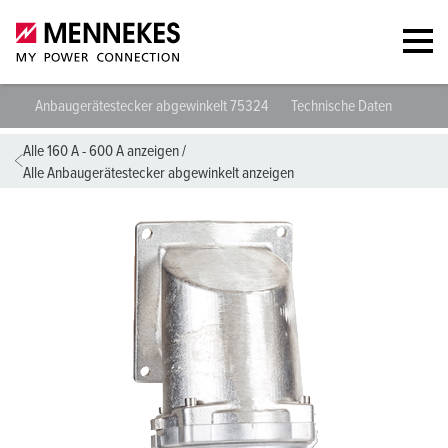
Anbaugerätestecker abgewinkelt 75324
Technische Daten
Planu
Alle 160 A - 600 A anzeigen
/
Alle Anbaugerätestecker abgewinkelt anzeigen