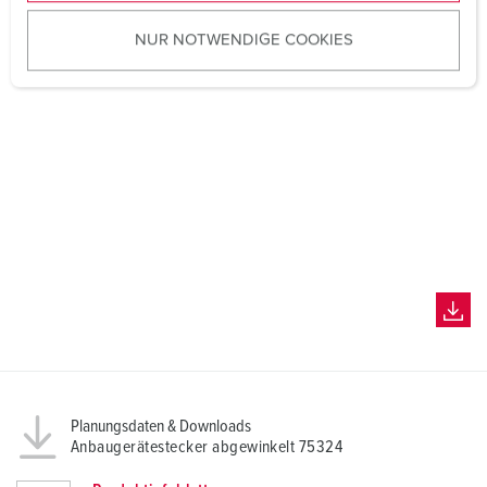
u
NUR NOTWENDIGE COOKIES
s
w
a
h
l
Planungsdaten & Downloads
Anbaugerätestecker abgewinkelt 75324