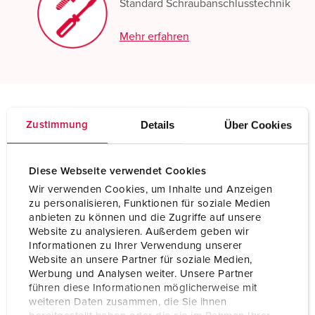
Standard Schraubanschlusstechnik
Mehr erfahren
Details
Über Cookies
Zustimmung
Technische Daten
Anbaugerätestecker 75331
Diese Webseite verwendet Cookies
Ampere
400 A
Wir verwenden Cookies, um Inhalte und Anzeigen
Pole
4 p
zu personalisieren, Funktionen für soziale Medien
anbieten zu können und die Zugriffe auf unsere
Website zu analysieren. Außerdem geben wir
Volt
400 V
Informationen zu Ihrer Verwendung unserer
Website an unsere Partner für soziale Medien,
Uhrzeitstellung
6 h
Werbung und Analysen weiter. Unsere Partner
führen diese Informationen möglicherweise mit
Hertz
50-60 Hz
weiteren Daten zusammen, die Sie ihnen