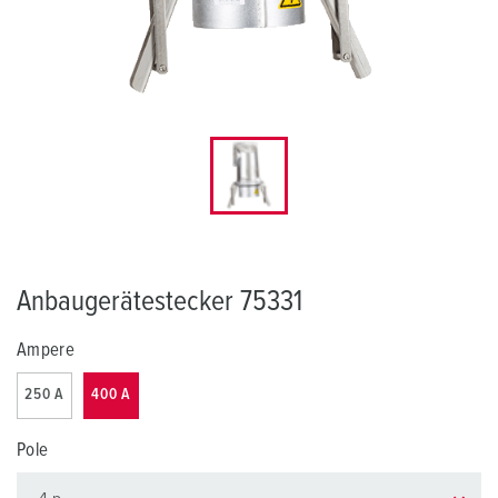
Anbaugerätestecker 75331
Ampere
250 A
400 A
Pole