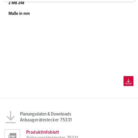
a
h
l
Planungsdaten & Downloads
Anbaugerätestecker 75331
Produktinfoblatt
Anbaugerätestecker 75331