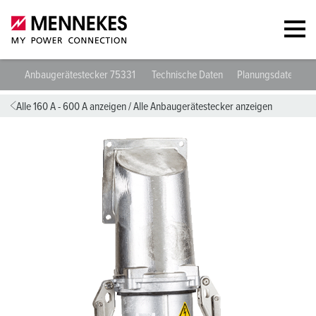
Anbaugerätestecker 75331
Technische Daten
Planungsdaten & 
Alle 160 A - 600 A anzeigen
/
Alle Anbaugerätestecker anzeigen