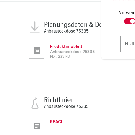
E
i
Notwen
n
Planungsdaten & Downloads
w
Anbausteckdose 75335
i
l
NUR
Produktinfoblatt
l
Anbausteckdose 75335
i
PDF, 223 KB
g
u
n
g
s
Richtlinien
a
Anbausteckdose 75335
u
s
w
REACh
a