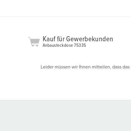
h
l
Kauf für Gewerbekunden
Anbausteckdose 75335
Leider müssen wir Ihnen mitteilen, dass da