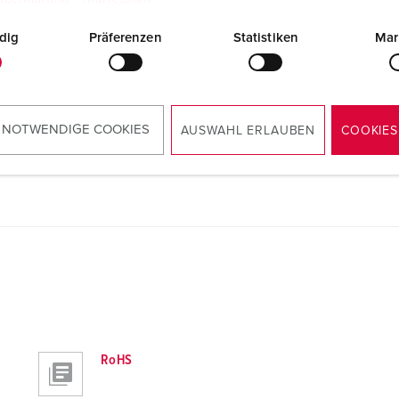
dig
Präferenzen
Statistiken
Mar
 NOTWENDIGE COOKIES
AUSWAHL ERLAUBEN
COOKIES
Maßzeichnung Hochformat
Anbausteckdose 75335
PNG, 66 KB
RoHS