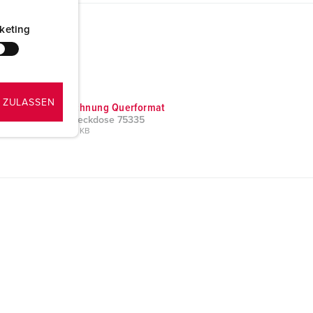
keting
 ZULASSEN
Maßzeichnung Querformat
Anbausteckdose 75335
PNG, 205 KB