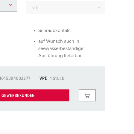
euerwehr und Katastrophenschutz
lossar
ür Kühlcontainer
ideos
amping
Schraubkontakt
auf Wunsch auch in
kte
M
seewasserbeständiger
eranstaltungstechnik
Ausführung lieferbar
4015394002277
VPE
1 Stück
R GEWERBEKUNDEN