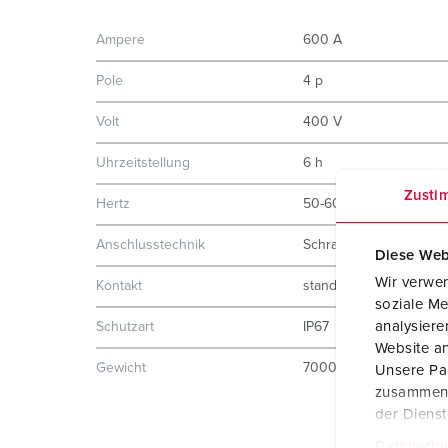
Ampere
600 A
Pole
4 p
Volt
400 V
Uhrzeitstellung
6 h
Zusti
Hertz
50-60 Hz
Anschlusstechnik
Schraubkontakt
Diese Web
Wir verwen
Kontakt
standard
soziale Me
analysier
Schutzart
IP67
Website an
Gewicht
7000 g
Unsere Par
zusammen, 
der Diens
Datenschu