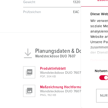
Gewicht
1320 g
Prüfzeichen
EAC
Diese Web
Wir verwen
soziale Me
analysier
Website an
Unsere Par
zusammen, 
Planungsdaten & Downloads
der Diens
Wandsteckdose DUO 7607
Datenschu
E
Produktinfoblatt
i
Notwen
Wandsteckdose DUO 7607
n
PDF, 304 KB
w
Maßzeichnung Hochformat
i
Wandsteckdose DUO 7607
l
PNG, 192 KB
NUR
l
i