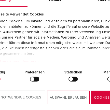
seite verwendet Cookies
den Cookies, um Inhalte und Anzeigen zu personalisieren, Funkt
dien anbieten zu können und die Zugriffe auf unsere Website zu
en. Außerdem geben wir Informationen zu Ihrer Verwendung unse
 unsere Partner für soziale Medien, Werbung und Analysen weite
tner führen diese Informationen möglicherweise mit weiteren D
die Sie ihnen bereitgestellt haben oder die sie im Rahmen Ihre
te gesammelt haben.
tzerklärung
Impressum
CAD-Daten STP
dig
Präferenzen
Statistiken
Mar
Wandsteckdose DUO 7607
ZIP, 4 MB
Maßzeichnung Querformat
Wandsteckdose DUO 7607
 NOTWENDIGE COOKIES
PNG, 261 KB
AUSWAHL ERLAUBEN
COOKIES