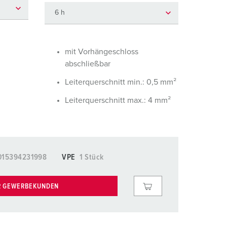
euerwehr und Katastrophenschutz
lossar
ür Kühlcontainer
ideos
amping
mit Vorhängeschloss
abschließbar
kte
M
Leiterquerschnitt min.: 0,5 mm²
eranstaltungstechnik
Leiterquerschnitt max.: 4 mm²
015394231998
VPE
1 Stück
R GEWERBEKUNDEN