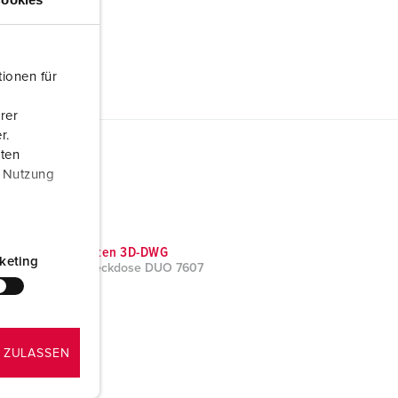
ionen für
rer
r.
aten
r Nutzung
CAD-Daten 3D-DWG
keting
Wandsteckdose DUO 7607
ZIP, 12 MB
 ZULASSEN