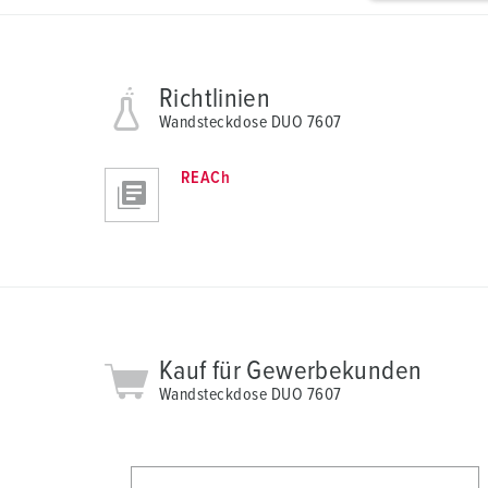
g
u
n
Richtlinien
g
s
Wandsteckdose DUO 7607
a
u
REACh
s
w
a
h
l
Kauf für Gewerbekunden
Wandsteckdose DUO 7607