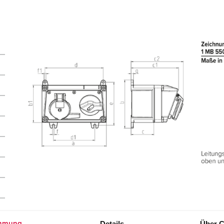
Details
Über C
mmung