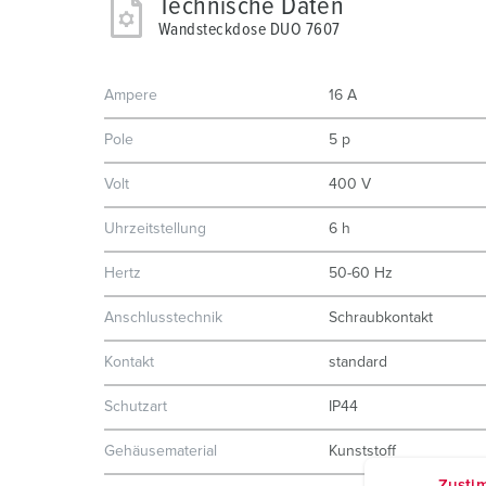
Technische Daten
Wandsteckdose DUO 7607
Ampere
16 A
Pole
5 p
Volt
400 V
Uhrzeitstellung
6 h
Hertz
50-60 Hz
Anschlusstechnik
Schraubkontakt
Kontakt
standard
Schutzart
IP44
Gehäusematerial
Kunststoff
Zusti