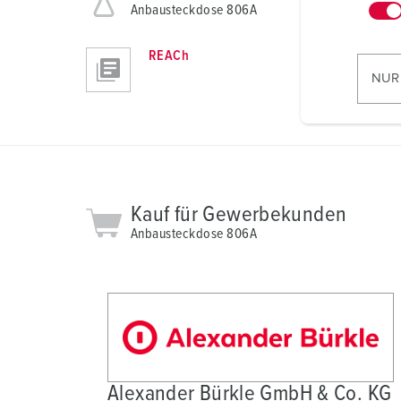
n
Anbausteckdose 806A
w
i
REACh
l
NUR
l
i
g
u
n
g
Kauf für Gewerbekunden
s
Anbausteckdose 806A
a
u
s
w
a
h
l
Alexander Bürkle GmbH & Co. KG