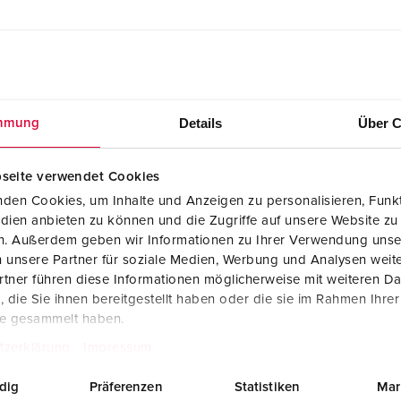
Details
Über C
mmung
Montageanleitung / Betriebsanleitung
seite verwendet Cookies
Anbausteckdose 806A
PDF, 128 KB
den Cookies, um Inhalte und Anzeigen zu personalisieren, Funkt
dien anbieten zu können und die Zugriffe auf unsere Website zu
en. Außerdem geben wir Informationen zu Ihrer Verwendung unse
 unsere Partner für soziale Medien, Werbung und Analysen weite
tner führen diese Informationen möglicherweise mit weiteren D
die Sie ihnen bereitgestellt haben oder die sie im Rahmen Ihre
te gesammelt haben.
tzerklärung
Impressum
dig
Präferenzen
Statistiken
Mar