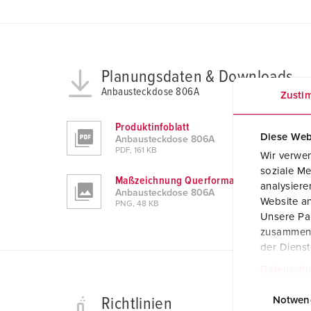
Planungsdaten & Downloads
Anbausteckdose 806A
Zusti
Produktinfoblatt
Diese Web
Anbausteckdose 806A
PDF, 161 KB
Wir verwen
soziale Me
Maßzeichnung Querformat
analysier
Anbausteckdose 806A
Website an
PNG, 48 KB
Unsere Par
zusammen, 
der Diens
Datenschu
E
i
Richtlinien
Notwen