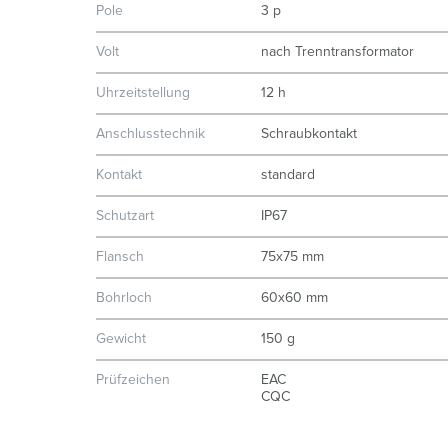
Pole
3 p
Volt
nach Trenntransformator
Uhrzeitstellung
12 h
Anschlusstechnik
Schraubkontakt
Kontakt
standard
Schutzart
IP67
Flansch
75x75 mm
Bohrloch
60x60 mm
Gewicht
150 g
Prüfzeichen
EAC
CQC