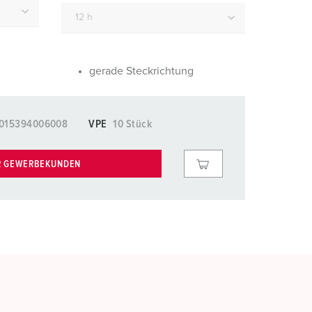
euerwehr und Katastrophenschutz
lossar
ür Kühlcontainer
ideos
amping
gerade Steckrichtung
kte
M
015394006008
VPE
10 Stück
eranstaltungstechnik
R GEWERBEKUNDEN