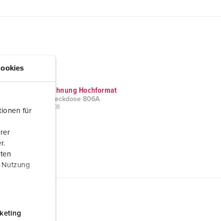
ookies
Maßzeichnung Hochformat
Anbausteckdose 806A
PNG, 49 KB
ionen für
rer
r.
aten
r Nutzung
keting