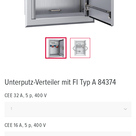
Unterputz-Verteiler mit FI Typ A 84374
CEE 32 A, 5 p, 400 V
CEE 16 A, 5 p, 400 V