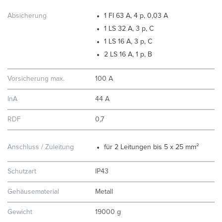
Absicherung
1 FI 63 A, 4 p, 0,03 A
1 LS 32 A, 3 p, C
1 LS 16 A, 3 p, C
2 LS 16 A, 1 p, B
Vorsicherung max.
100 A
InA
44 A
RDF
0,7
Anschluss / Zuleitung
für 2 Leitungen bis 5 x 25 mm²
Schutzart
IP43
Gehäusematerial
Metall
Gewicht
19000 g