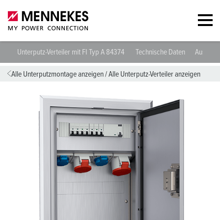
Unterputz-Verteiler mit FI Typ A 84374
Technische Daten
Ausschr
Alle Unterputzmontage anzeigen
/
Alle Unterputz-Verteiler anzeigen