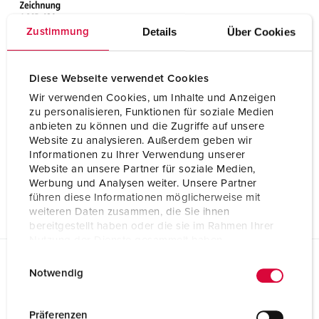
Details
Über Cookies
Zustimmung
Diese Webseite verwendet Cookies
Wir verwenden Cookies, um Inhalte und Anzeigen
zu personalisieren, Funktionen für soziale Medien
anbieten zu können und die Zugriffe auf unsere
Website zu analysieren. Außerdem geben wir
Informationen zu Ihrer Verwendung unserer
Website an unsere Partner für soziale Medien,
Werbung und Analysen weiter. Unsere Partner
führen diese Informationen möglicherweise mit
weiteren Daten zusammen, die Sie ihnen
bereitgestellt haben oder die sie im Rahmen Ihrer
Nutzung der Dienste gesammelt haben.
E
Datenschutzerklärung
Impressum
Notwendig
Ausschreibungsdaten
i
Unterputz-Verteiler mit FI Typ A 84374
n
w
Präferenzen
GAEB XML Universelle LV-Daten (X80)