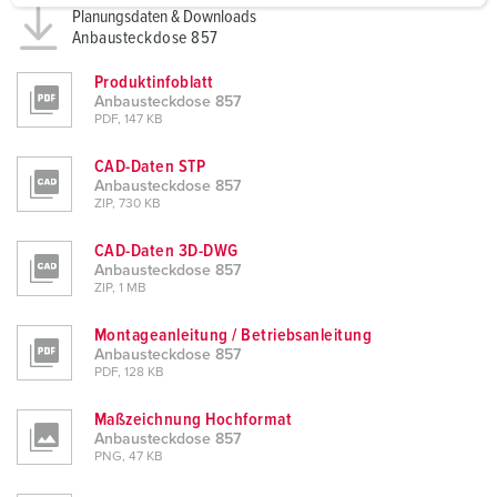
a
Planungsdaten & Downloads
Anbausteckdose 857
h
l
Produktinfoblatt
Anbausteckdose 857
PDF, 147 KB
CAD-Daten STP
Anbausteckdose 857
ZIP, 730 KB
CAD-Daten 3D-DWG
Anbausteckdose 857
ZIP, 1 MB
Montageanleitung / Betriebsanleitung
Anbausteckdose 857
PDF, 128 KB
Maßzeichnung Hochformat
Anbausteckdose 857
PNG, 47 KB