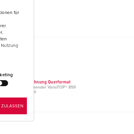
ionen für
rer
r.
aten
r Nutzung
keting
Maßzeichnung Querformat
Phasenwender VarioTOP® 859
PNG, 42 KB
 ZULASSEN