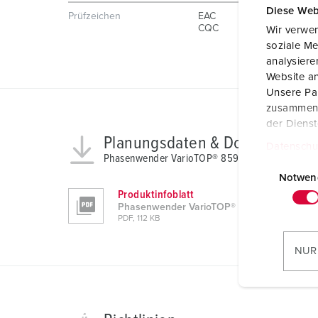
Diese Web
Prüfzeichen
EAC
CQC
Wir verwen
soziale Me
analysier
Website an
Unsere Par
zusammen, 
der Diens
Planungsdaten & Downloads
Datenschu
Phasenwender VarioTOP® 859
E
i
Notwen
Produktinfoblatt
n
Phasenwender VarioTOP® 859
w
PDF, 112 KB
i
l
NUR
l
i
g
u