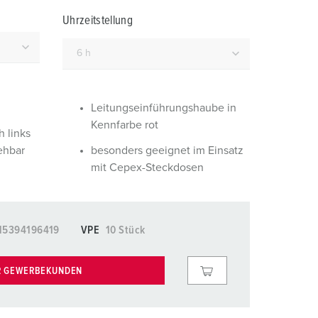
euerwehr und Katastrophenschutz
lossar
Uhrzeitstellung
ür Kühlcontainer
ideos
amping
kte
M
Leitungseinführungshaube in
Kennfarbe rot
eranstaltungstechnik
 links
ehbar
besonders geeignet im Einsatz
mit Cepex-Steckdosen
15394196419
VPE
10 Stück
R GEWERBEKUNDEN