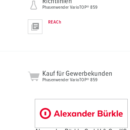
Richtlinien
n
Phasenwender VarioTOP® 859
g
s
REACh
a
u
s
w
a
h
l
Kauf für Gewerbekunden
Phasenwender VarioTOP® 859