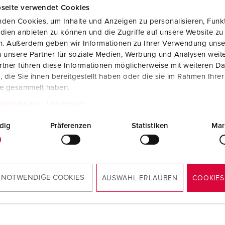
seite verwendet Cookies
den Cookies, um Inhalte und Anzeigen zu personalisieren, Funkt
dien anbieten zu können und die Zugriffe auf unsere Website zu
en. Außerdem geben wir Informationen zu Ihrer Verwendung unse
 unsere Partner für soziale Medien, Werbung und Analysen weite
tner führen diese Informationen möglicherweise mit weiteren D
die Sie ihnen bereitgestellt haben oder die sie im Rahmen Ihre
te gesammelt haben.
tzerklärung
Impressum
dig
Präferenzen
Statistiken
Mar
Maßzeichnung Hochformat
Phasenwender VarioTOP® 859
PNG, 42 KB
 NOTWENDIGE COOKIES
AUSWAHL ERLAUBEN
COOKIES