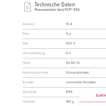
Technische Daten
Phasenwender VarioTOP® 859
Ampere
16 A
Pole
5 p
Volt
400 V
Uhrzeitstellung
6 h
Hertz
50-60 Hz
Anschlusstechnik
Schraubkontakt
Kontakt
vernickelte Kontakte
Schutzart
IP44
Zusti
Gewicht
182 g