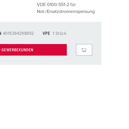
euerwehr und Katastrophenschutz
lossar
VDE 0100-551-2 für
Not-/Ersatzstromeinspeisung
ür Kühlcontainer
ideos
amping
N
4015394298892
VPE
1 Stück
kte
M
R GEWERBEKUNDEN
eranstaltungstechnik