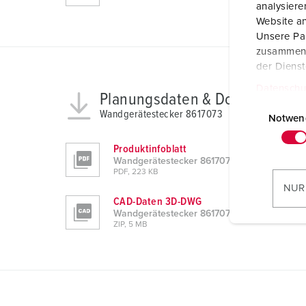
analysier
Website an
Unsere Par
zusammen, 
der Diens
Datenschu
Planungsdaten & Downloads
E
Wandgerätestecker 8617073
i
Notwen
n
Produktinfoblatt
w
Wandgerätestecker 8617073
i
PDF, 223 KB
l
NUR
l
CAD-Daten 3D-DWG
Wandgerätestecker 8617073
i
ZIP, 5 MB
g
u
n
g
s