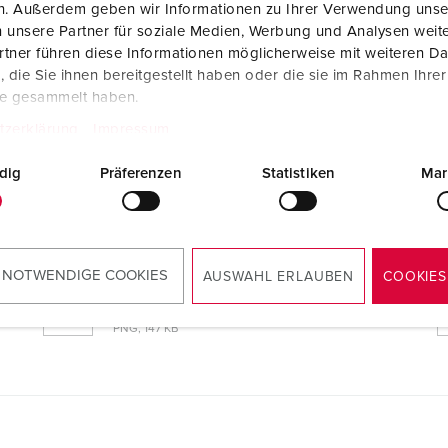
en. Außerdem geben wir Informationen zu Ihrer Verwendung unse
 unsere Partner für soziale Medien, Werbung und Analysen weite
tner führen diese Informationen möglicherweise mit weiteren D
die Sie ihnen bereitgestellt haben oder die sie im Rahmen Ihre
te gesammelt haben.
tzerklärung
Impressum
dig
Präferenzen
Statistiken
Mar
Konformitätserklärung
Wandgerätestecker 8617073
PDF, 212 KB
 NOTWENDIGE COOKIES
AUSWAHL ERLAUBEN
COOKIES
Maßzeichnung Hochformat
Wandgerätestecker 8617073
PNG, 147 KB