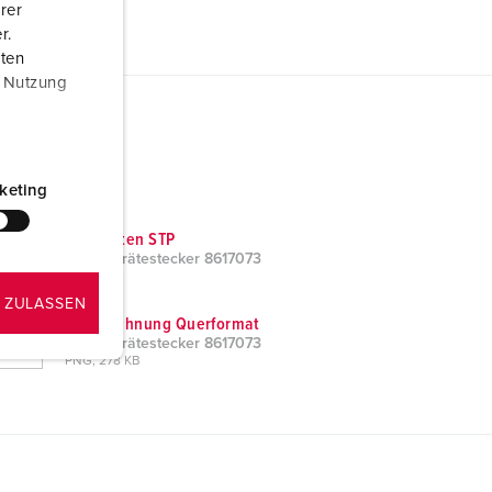
rer
r.
aten
r Nutzung
keting
CAD-Daten STP
Wandgerätestecker 8617073
ZIP, 0 B
 ZULASSEN
Maßzeichnung Querformat
Wandgerätestecker 8617073
PNG, 278 KB