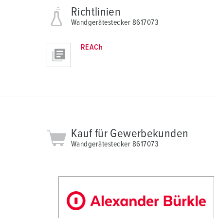
a
Richtlinien
u
Wandgerätestecker 8617073
s
w
REACh
a
h
l
Kauf für Gewerbekunden
Wandgerätestecker 8617073