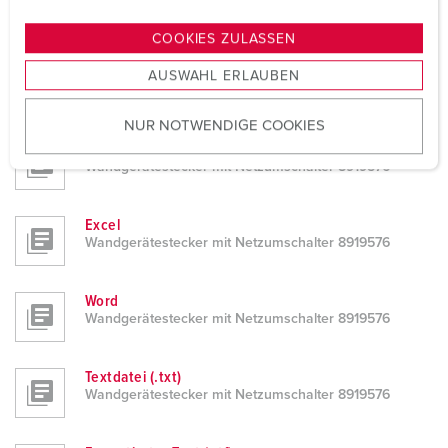
n
Wandgerätestecker mit Netzumschalter 8919576
g
COOKIES ZULASSEN
s
DATANORM 5
AUSWAHL ERLAUBEN
a
Wandgerätestecker mit Netzumschalter 8919576
u
NUR NOTWENDIGE COOKIES
s
PDF
w
Wandgerätestecker mit Netzumschalter 8919576
a
h
l
Excel
Wandgerätestecker mit Netzumschalter 8919576
Word
Wandgerätestecker mit Netzumschalter 8919576
Textdatei (.txt)
Wandgerätestecker mit Netzumschalter 8919576