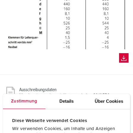
Ausschreibungsdaten
Wandgerätestecker mit Netzumschalter 8919576
Details
Über Cookies
Zustimmung
GAEB XML Universelle LV-Daten (X80)
Wandgerätestecker mit Netzumschalter 8919576
Diese Webseite verwendet Cookies
Wir verwenden Cookies, um Inhalte und Anzeigen
GAEB XML Leistungsverzeichnis (X81)