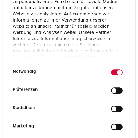
zu personalisieren, Funktionen für soziale Medien
Wandgerätestecker mit Netzumschalter 8919576
anbieten zu können und die Zugriffe auf unsere
Website zu analysieren. Außerdem geben wir
GAEB XML Kostenanschlag (X82)
Informationen zu Ihrer Verwendung unserer
Wandgerätestecker mit Netzumschalter 8919576
Website an unsere Partner für soziale Medien,
Werbung und Analysen weiter. Unsere Partner
führen diese Informationen möglicherweise mit
GAEB XML Angebotsaufforderung (X83)
weiteren Daten zusammen, die Sie ihnen
Wandgerätestecker mit Netzumschalter 8919576
bereitgestellt haben oder die sie im Rahmen Ihrer
Nutzung der Dienste gesammelt haben.
E
Datenschutzerklärung
Impressum
GAEB 90 Leistungsverzeichnis (D81)
Notwendig
Wandgerätestecker mit Netzumschalter 8919576
i
n
w
Präferenzen
GAEB 90 Angebotsanforderung (D83)
i
Wandgerätestecker mit Netzumschalter 8919576
l
Statistiken
l
ÖNORM Ausschreibungs-LV
i
Wandgerätestecker mit Netzumschalter 8919576
g
Marketing
u
ÖNORM Kostenschätzung-LV