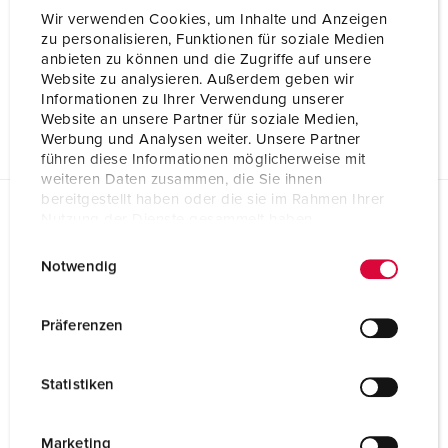
REACh
Wir verwenden Cookies, um Inhalte und Anzeigen
zu personalisieren, Funktionen für soziale Medien
anbieten zu können und die Zugriffe auf unsere
Website zu analysieren. Außerdem geben wir
RoHS
Informationen zu Ihrer Verwendung unserer
Website an unsere Partner für soziale Medien,
Werbung und Analysen weiter. Unsere Partner
führen diese Informationen möglicherweise mit
weiteren Daten zusammen, die Sie ihnen
bereitgestellt haben oder die sie im Rahmen Ihrer
Nutzung der Dienste gesammelt haben.
Kauf für Gewerbekunden
Anlegethermometer PT1000 901184000
E
Datenschutzerklärung
Impressum
Notwendig
i
n
Leider müssen wir Ihnen mitteilen, dass das von Ihnen
w
Präferenzen
gewünschte Produkt derzeit bei keinem unserer hier
i
angebundenen Partnern online verfügbar ist.
l
Kontaktieren Sie gerne Ihren lokalen Großhändler.
Statistiken
l
i
g
Marketing