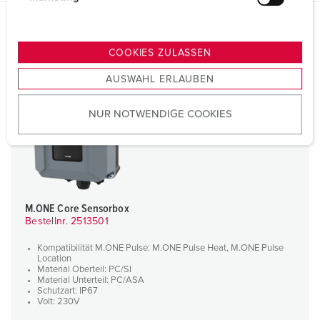
u
n
Passende Produkte
g
Anlegethermometer PT1000 901184000
COOKIES ZULASSEN
s
AUSWAHL ERLAUBEN
a
u
NUR NOTWENDIGE COOKIES
s
w
a
h
l
M.ONE Core Sensorbox
Bestellnr. 2513501
Kompatibilität M.ONE Pulse: M.ONE Pulse Heat, M.ONE Pulse
Location
Material Oberteil: PC/SI
Material Unterteil: PC/ASA
Schutzart: IP67
Volt: 230V