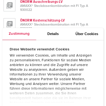
ÖNORM Ausschreibungs-LV
AMAXX® Steckdosenkombination mit FI Typ A
930022
ÖNORM Kostenschätzung-LV
AMAXX® Steckdosenkombination mit FI Typ A
930022
Details
Über Cookies
Zustimmung
DATANORM 5
AMAXX® Steckdosenkombination mit FI Typ A
930022
Diese Webseite verwendet Cookies
Wir verwenden Cookies, um Inhalte und Anzeigen
PDF
zu personalisieren, Funktionen für soziale Medien
AMAXX® Steckdosenkombination mit FI Typ A
anbieten zu können und die Zugriffe auf unsere
930022
Website zu analysieren. Außerdem geben wir
Informationen zu Ihrer Verwendung unserer
Excel
Website an unsere Partner für soziale Medien,
AMAXX® Steckdosenkombination mit FI Typ A
Werbung und Analysen weiter. Unsere Partner
930022
führen diese Informationen möglicherweise mit
weiteren Daten zusammen, die Sie ihnen
Word
bereitgestellt haben oder die sie im Rahmen Ihrer
AMAXX® Steckdosenkombination mit FI Typ A
Nutzung der Dienste gesammelt haben.
930022