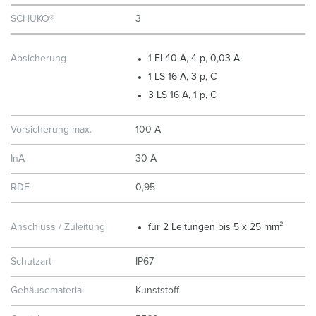
SCHUKO®
3
Absicherung
1 FI 40 A, 4 p, 0,03 A
1 LS 16 A, 3 p, C
3 LS 16 A, 1 p, C
Vorsicherung max.
100 A
InA
30 A
RDF
0,95
Anschluss / Zuleitung
für 2 Leitungen bis 5 x 25 mm²
Schutzart
IP67
Gehäusematerial
Kunststoff