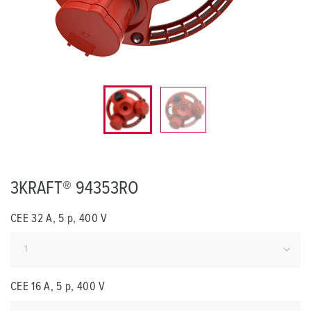
3KRAFT® 94353RO
CEE 32 A, 5 p, 400 V
CEE 16 A, 5 p, 400 V