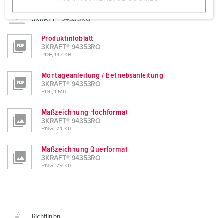
Planungsdaten & Downloads
w
3KRAFT® 94353RO
a
h
Produktinfoblatt
l
3KRAFT® 94353RO
PDF, 147 KB
Montageanleitung / Betriebsanleitung
3KRAFT® 94353RO
PDF, 1 MB
Maßzeichnung Hochformat
3KRAFT® 94353RO
PNG, 74 KB
Maßzeichnung Querformat
3KRAFT® 94353RO
PNG, 79 KB
Richtlinien