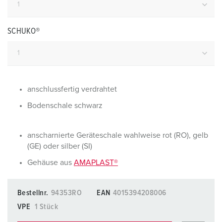
SCHUKO®
anschlussfertig verdrahtet
Bodenschale schwarz
anscharnierte Geräteschale wahlweise rot (RO), gelb
(GE) oder silber (SI)
Gehäuse aus
AMAPLAST®
Bestellnr.
94353RO
EAN
4015394208006
VPE
1 Stück