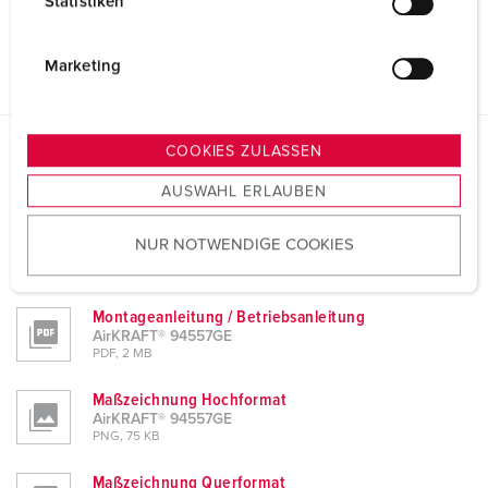
Statistiken
l
i
g
Marketing
u
n
g
COOKIES ZULASSEN
s
Planungsdaten & Downloads
AirKRAFT® 94557GE
AUSWAHL ERLAUBEN
a
u
Produktinfoblatt
NUR NOTWENDIGE COOKIES
s
AirKRAFT® 94557GE
w
PDF, 126 KB
a
Montageanleitung / Betriebsanleitung
h
AirKRAFT® 94557GE
l
PDF, 2 MB
Maßzeichnung Hochformat
AirKRAFT® 94557GE
PNG, 75 KB
Maßzeichnung Querformat