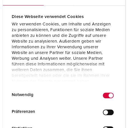
Diese Webseite verwendet Cookies
Wir verwenden Cookies, um Inhalte und Anzeigen
zu personalisieren, Funktionen für soziale Medien
anbieten zu können und die Zugriffe auf unsere
Website zu analysieren. Außerdem geben wir
Informationen zu Ihrer Verwendung unserer
Website an unsere Partner für soziale Medien,
Werbung und Analysen weiter. Unsere Partner
führen diese Informationen möglicherweise mit
weiteren Daten zusammen, die Sie ihnen
bereitgestellt haben oder die sie im Rahmen Ihrer
Nutzung der Dienste gesammelt haben.
E
Datenschutzerklärung
Impressum
Notwendig
i
n
w
Präferenzen
i
l