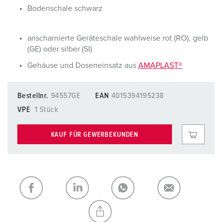
Bodenschale schwarz
anscharnierte Geräteschale wahlweise rot (RO), gelb
(GE) oder silber (SI)
Gehäuse und Doseneinsatz aus
AMAPLAST®
Bestellnr.
94557GE
EAN
4015394195238
VPE
1 Stück
KAUF FÜR GEWERBEKUNDEN