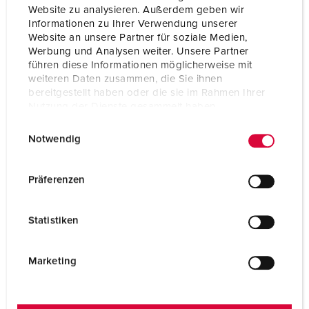
Website zu analysieren. Außerdem geben wir
Informationen zu Ihrer Verwendung unserer
Website an unsere Partner für soziale Medien,
Werbung und Analysen weiter. Unsere Partner
führen diese Informationen möglicherweise mit
weiteren Daten zusammen, die Sie ihnen
bereitgestellt haben oder die sie im Rahmen Ihrer
Nutzung der Dienste gesammelt haben.
E
Datenschutzerklärung
Impressum
Notwendig
i
n
w
Präferenzen
i
l
Statistiken
l
i
g
Marketing
u
n