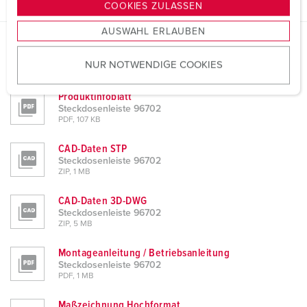
g
COOKIES ZULASSEN
s
AUSWAHL ERLAUBEN
a
u
Planungsdaten & Downloads
NUR NOTWENDIGE COOKIES
s
Steckdosenleiste 96702
w
Produktinfoblatt
a
Steckdosenleiste 96702
h
PDF, 107 KB
l
CAD-Daten STP
Steckdosenleiste 96702
ZIP, 1 MB
CAD-Daten 3D-DWG
Steckdosenleiste 96702
ZIP, 5 MB
Montageanleitung / Betriebsanleitung
Steckdosenleiste 96702
PDF, 1 MB
Maßzeichnung Hochformat