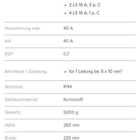
2 LS 16 A, 3 p, C
4 LS 16 A, 1 p, C
Vorsicherung max.
40 A
InA
40 A
RDF
0,7
Anschluss / Zuleitung
für 1 Leitung bis 5 x 10 mm²
Schutzart
IP44
Gehäusematerial
Kunststoff
Gewicht
5000 g
Höhe
260 mm
Breite
225 mm