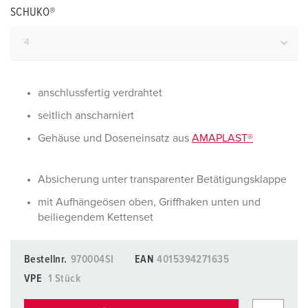
SCHUKO®
anschlussfertig verdrahtet
seitlich anscharniert
Gehäuse und Doseneinsatz aus
AMAPLAST®
Absicherung unter transparenter Betätigungsklappe
mit Aufhängeösen oben, Griffhaken unten und
beiliegendem Kettenset
Bestellnr.
970004SI
EAN
4015394271635
VPE
1 Stück