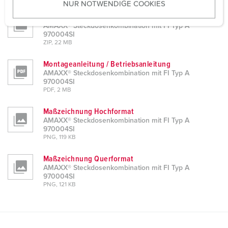
NUR NOTWENDIGE COOKIES
s
CAD-Daten 3D-DWG
w
AMAXX® Steckdosenkombination mit FI Typ A
a
970004SI
h
ZIP, 22 MB
l
Montageanleitung / Betriebsanleitung
AMAXX® Steckdosenkombination mit FI Typ A
970004SI
PDF, 2 MB
Maßzeichnung Hochformat
AMAXX® Steckdosenkombination mit FI Typ A
970004SI
PNG, 119 KB
Maßzeichnung Querformat
AMAXX® Steckdosenkombination mit FI Typ A
970004SI
PNG, 121 KB