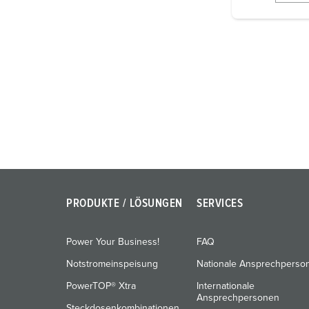
i
g
u
n
g
s
a
u
s
w
a
h
PRODUKTE / LÖSUNGEN
SERVICES
l
Power Your Business!
FAQ
Notstromeinspeisung
Nationale Ansprechperso
PowerTOP® Xtra
Internationale
Ansprechpersonen
Steckdosenkombinationen