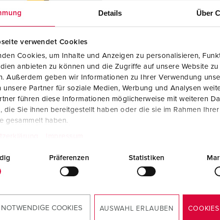
Kombinationen
Bergbau
Internationale Standards
F
G
Details
Über C
mmung
Steckvorrichtungen internationaler Standards
Industrielle Anwendungen
SCHUKO®
F
V
seite verwendet Cookies
Daten- / Netzwerktechnik
Messen und Events
Kleinspannung
C
den Cookies, um Inhalte und Anzeigen zu personalisieren, Funkt
dien anbieten zu können und die Zugriffe auf unsere Website zu
Produkte mit erweiterten Ausführungen und Ergänzungsprodu
Tunnel und Bahnhöfe
T
en. Außerdem geben wir Informationen zu Ihrer Verwendung unse
llnr. 15679
 unsere Partner für soziale Medien, Werbung und Analysen weite
Zubehör
Feuerwehr und Katastrophenschutz
V
delstahl rostfrei (Material
tner führen diese Informationen möglicherweise mit weiteren D
1), auf Wunsch Material
die Sie ihnen bereitgestellt haben oder die sie im Rahmen Ihre
Werften und Häfen
71, mit abnehmbarer Haube
te gesammelt haben.
rontplatte, Maße (H x B x
tzerklärung
Impressum
43 x 254,5 x 250
ignalgelb lackiert (RAL
dig
Präferenzen
Statistiken
Mar
)
ZUM ARTIKEL
 NOTWENDIGE COOKIES
AUSWAHL ERLAUBEN
COOKIES