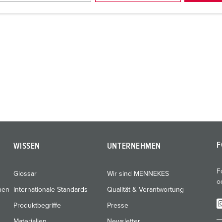
F
WISSEN
UNTERNEHMEN
F
Glossar
Wir sind MENNEKES
o
nen
Internationale Standards
Qualität & Verantwortung
Produktbegriffe
Presse
Materialien
Newsletter