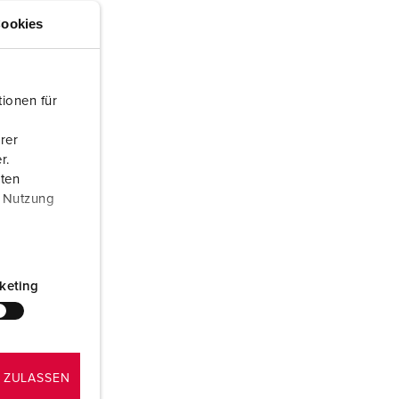
euerwehr und Katastrophenschutz
lossar
ookies
ür Kühlcontainer
ideos
amping
ionen für
kte
M
rer
r.
eranstaltungstechnik
aten
r Nutzung
keting
 ZULASSEN