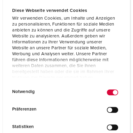
Diese Webseite verwendet Cookies
Wir verwenden Cookies, um Inhalte und Anzeigen
zu personalisieren, Funktionen für soziale Medien
anbieten zu können und die Zugriffe auf unsere
Website zu analysieren. Außerdem geben wir
Informationen zu Ihrer Verwendung unserer
Website an unsere Partner für soziale Medien,
Werbung und Analysen weiter. Unsere Partner
führen diese Informationen möglicherweise mit
weiteren Daten zusammen, die Sie ihnen
bereitgestellt haben oder die sie im Rahmen Ihrer
Nutzung der Dienste gesammelt haben.
E
Datenschutzerklärung
Impressum
Bestellnr. 920037
Notwendig
i
Gehäusematerial
Kunststoff, hohe
n
Chemikalienbeständigke
w
Präferenzen
it / AMELAN
i
l
Schutzart
IP44
Statistiken
l