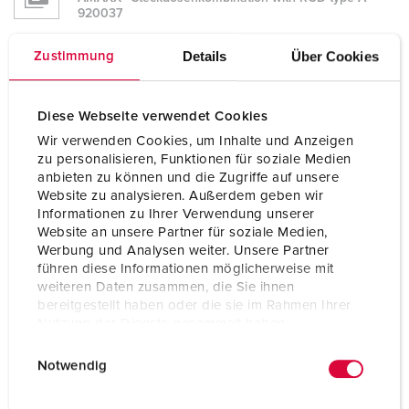
920037
GAEB XML Kostenanschlag (X82)
Details
Über Cookies
Zustimmung
AMAXX® Steckdosenkombination with RCD type A
920037
Diese Webseite verwendet Cookies
GAEB XML Angebotsaufforderung (X83)
Wir verwenden Cookies, um Inhalte und Anzeigen
AMAXX® Steckdosenkombination with RCD type A
920037
zu personalisieren, Funktionen für soziale Medien
anbieten zu können und die Zugriffe auf unsere
Website zu analysieren. Außerdem geben wir
GAEB 90 Leistungsverzeichnis (D81)
Informationen zu Ihrer Verwendung unserer
AMAXX® Steckdosenkombination with RCD type A
920037
Website an unsere Partner für soziale Medien,
Werbung und Analysen weiter. Unsere Partner
führen diese Informationen möglicherweise mit
GAEB 90 Angebotsanforderung (D83)
weiteren Daten zusammen, die Sie ihnen
AMAXX® Steckdosenkombination with RCD type A
920037
bereitgestellt haben oder die sie im Rahmen Ihrer
Nutzung der Dienste gesammelt haben.
ÖNORM Ausschreibungs-LV
E
Datenschutzerklärung
Impressum
AMAXX® Steckdosenkombination with RCD type A
Notwendig
i
920037
n