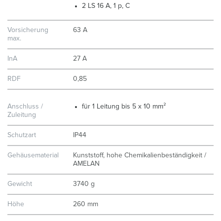
2 LS 16 A, 1 p, C
Vorsicherung
63 A
max.
InA
27 A
RDF
0,85
Anschluss /
für 1 Leitung bis 5 x 10 mm²
Zuleitung
Schutzart
IP44
Gehäusematerial
Kunststoff, hohe Chemikalienbeständigkeit /
AMELAN
Gewicht
3740 g
Höhe
260 mm