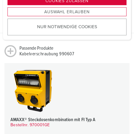
COOKIES ZULASSEN
Geringer Bestand
s
AUSWAHL ERLAUBEN
a
JETZT KAUFEN
u
NUR NOTWENDIGE COOKIES
s
w
a
Passende Produkte
h
Kabelverschraubung 990607
l
AMAXX® Steckdosenkombination mit FI Typ A
Bestellnr. 970001GE