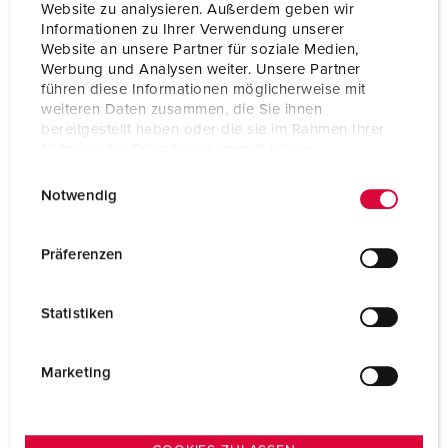
Website zu analysieren. Außerdem geben wir
Kauf für Gewerbekunden
Informationen zu Ihrer Verwendung unserer
Kabelverschraubung 990607
Website an unsere Partner für soziale Medien,
Werbung und Analysen weiter. Unsere Partner
führen diese Informationen möglicherweise mit
weiteren Daten zusammen, die Sie ihnen
bereitgestellt haben oder die sie im Rahmen Ihrer
Nutzung der Dienste gesammelt haben.
E
Datenschutzerklärung
Impressum
Alexander Bürkle GmbH & Co. KG
Notwendig
i
Geringer Bestand
n
JETZT KAUFEN
w
Präferenzen
i
l
Statistiken
l
i
g
Marketing
u
n
g
Emil Löffelhardt GmbH & Co. KG