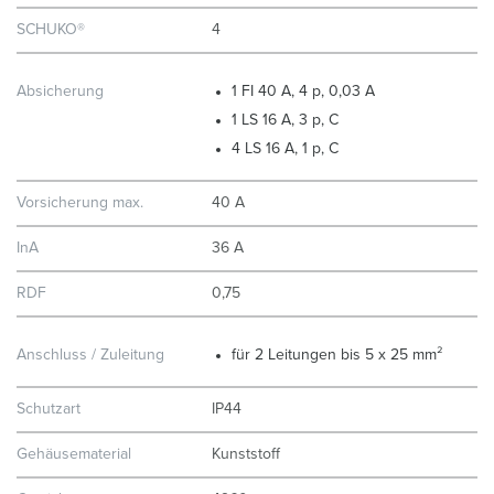
SCHUKO®
4
Absicherung
1 FI 40 A, 4 p, 0,03 A
1 LS 16 A, 3 p, C
4 LS 16 A, 1 p, C
Vorsicherung max.
40 A
InA
36 A
RDF
0,75
Anschluss / Zuleitung
für 2 Leitungen bis 5 x 25 mm²
Schutzart
IP44
Gehäusematerial
Kunststoff