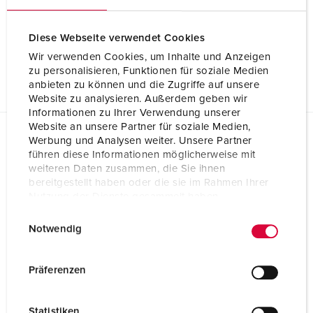
AMAXX® Steckdosenkombination mit FI Typ A 930019
Diese Webseite verwendet Cookies
Formatierter Text (.rtf)
Wir verwenden Cookies, um Inhalte und Anzeigen
AMAXX® Steckdosenkombination mit FI Typ A 930019
zu personalisieren, Funktionen für soziale Medien
anbieten zu können und die Zugriffe auf unsere
Website zu analysieren. Außerdem geben wir
Informationen zu Ihrer Verwendung unserer
Website an unsere Partner für soziale Medien,
Werbung und Analysen weiter. Unsere Partner
Planungsdaten & Downloads
führen diese Informationen möglicherweise mit
AMAXX® Steckdosenkombination mit FI Typ A 930019
weiteren Daten zusammen, die Sie ihnen
bereitgestellt haben oder die sie im Rahmen Ihrer
Produktinfoblatt
Nutzung der Dienste gesammelt haben.
AMAXX® Steckdosenkombination mit FI Typ A 930019
PDF, 175 KB
E
Datenschutzerklärung
Impressum
Notwendig
i
Konformitätserklärung
n
AMAXX® Steckdosenkombination mit FI Typ A 930019
PDF, 52 KB
w
Präferenzen
i
CAD-Daten STP
l
AMAXX® Steckdosenkombination mit FI Typ A 930019
Statistiken