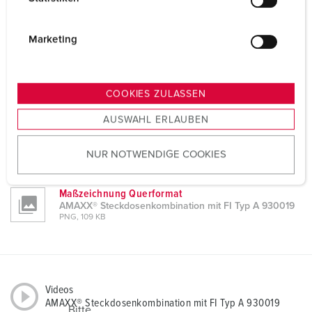
l
ZIP, 7 MB
i
CAD-Daten 3D-DWG
g
Marketing
AMAXX® Steckdosenkombination mit FI Typ A 930019
u
ZIP, 23 MB
n
Montageanleitung / Betriebsanleitung
g
COOKIES ZULASSEN
AMAXX® Steckdosenkombination mit FI Typ A 930019
s
PDF, 2 MB
AUSWAHL ERLAUBEN
a
u
Maßzeichnung Hochformat
AMAXX® Steckdosenkombination mit FI Typ A 930019
NUR NOTWENDIGE COOKIES
s
PNG, 107 KB
w
a
Maßzeichnung Querformat
h
AMAXX® Steckdosenkombination mit FI Typ A 930019
PNG, 109 KB
l
Videos
AMAXX® Steckdosenkombination mit FI Typ A 930019
Bitte