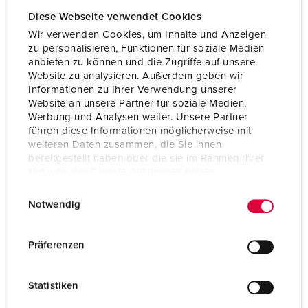
Diese Webseite verwendet Cookies
Wir verwenden Cookies, um Inhalte und Anzeigen
zu personalisieren, Funktionen für soziale Medien
anbieten zu können und die Zugriffe auf unsere
Website zu analysieren. Außerdem geben wir
Informationen zu Ihrer Verwendung unserer
Website an unsere Partner für soziale Medien,
Werbung und Analysen weiter. Unsere Partner
führen diese Informationen möglicherweise mit
weiteren Daten zusammen, die Sie ihnen
bereitgestellt haben oder die sie im Rahmen Ihrer
Nutzung der Dienste gesammelt haben.
E
Datenschutzerklärung
Impressum
Notwendig
Bestellnr. 921312
i
n
Gehäusematerial
Kunststoff
w
Präferenzen
Schutzart
IP44
i
l
SCHUKO®
2
Statistiken
l