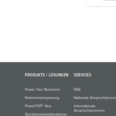
i
g
u
n
g
s
a
u
s
w
a
h
PRODUKTE / LÖSUNGEN
SERVICES
l
Power Your Business!
FAQ
Notstromeinspeisung
Nationale Ansprechperso
PowerTOP® Xtra
Internationale
Ansprechpersonen
Steckdosenkombinationen