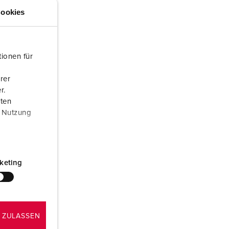
euerwehr und Katastrophenschutz
lossar
ookies
ür Kühlcontainer
ideos
amping
ionen für
kte
M
rer
r.
eranstaltungstechnik
aten
r Nutzung
keting
 ZULASSEN