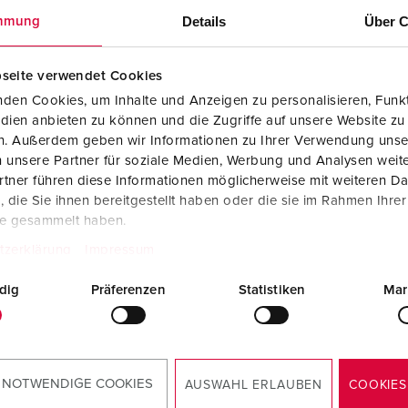
Kombinationen
Bergbau
Internationale Standards
F
G
Details
Über C
mmung
Steckvorrichtungen internationaler Standards
Industrielle Anwendungen
SCHUKO®
F
V
seite verwendet Cookies
Daten- / Netzwerktechnik
Messen und Events
Kleinspannung
C
den Cookies, um Inhalte und Anzeigen zu personalisieren, Funkt
dien anbieten zu können und die Zugriffe auf unsere Website zu
Produkte mit erweiterten Ausführungen und Ergänzungsprodu
Tunnel und Bahnhöfe
T
en. Außerdem geben wir Informationen zu Ihrer Verwendung unse
ellnr. 920023
 unsere Partner für soziale Medien, Werbung und Analysen weite
Zubehör
Feuerwehr und Katastrophenschutz
V
sematerial
Kunststoff
tner führen diese Informationen möglicherweise mit weiteren D
die Sie ihnen bereitgestellt haben oder die sie im Rahmen Ihre
Werften und Häfen
zart
IP44
te gesammelt haben.
tzerklärung
Impressum
2 A, 5 p,
2
dig
Präferenzen
Statistiken
Mar
ZUM ARTIKEL
 NOTWENDIGE COOKIES
AUSWAHL ERLAUBEN
COOKIES