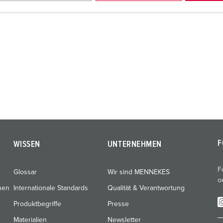
F
WISSEN
UNTERNEHMEN
F
Glossar
Wir sind MENNEKES
o
nen
Internationale Standards
Qualität & Verantwortung
Produktbegriffe
Presse
Materialien
Newsletter