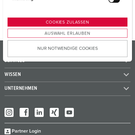
u
ZUM ARTIKEL
n
g
COOKIES ZULASSEN
s
AUSWAHL ERLAUBEN
a
u
PRODUKTE / LÖSUNGEN
NUR NOTWENDIGE COOKIES
s
w
SERVICES
a
h
WISSEN
l
UNTERNEHMEN
Partner Login