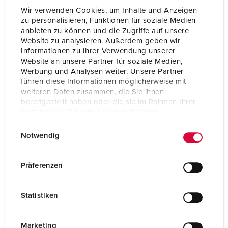
Wir verwenden Cookies, um Inhalte und Anzeigen
zu personalisieren, Funktionen für soziale Medien
anbieten zu können und die Zugriffe auf unsere
Website zu analysieren. Außerdem geben wir
Informationen zu Ihrer Verwendung unserer
Website an unsere Partner für soziale Medien,
Werbung und Analysen weiter. Unsere Partner
führen diese Informationen möglicherweise mit
weiteren Daten zusammen, die Sie ihnen
bereitgestellt haben oder die sie im Rahmen Ihrer
Nutzung der Dienste gesammelt haben.
E
Datenschutzerklärung
Impressum
Notwendig
i
n
Bestellnr. 920002
w
Präferenzen
Gehäusematerial
Kunststoff
i
l
Schutzart
IP44
Statistiken
l
SCHUKO®
3
i
g
Marketing