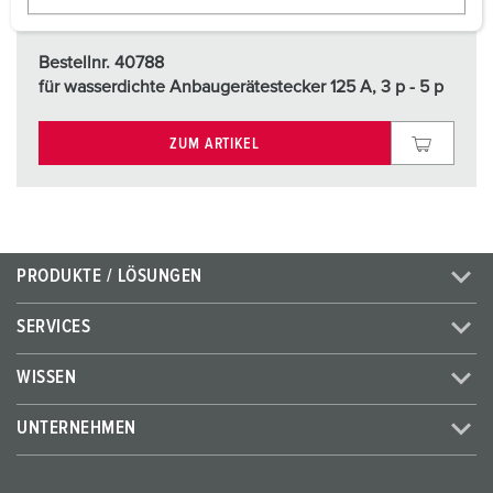
w
a
Bestellnr. 40788
h
für wasserdichte Anbaugerätestecker 125 A, 3 p - 5 p
l
ZUM ARTIKEL
PRODUKTE / LÖSUNGEN
SERVICES
WISSEN
UNTERNEHMEN