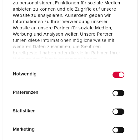
zu personalisieren, Funktionen für soziale Medien
anbieten zu können und die Zugriffe auf unsere
Website zu analysieren. Außerdem geben wir
Informationen zu Ihrer Verwendung unserer
Website an unsere Partner für soziale Medien,
Werbung und Analysen weiter. Unsere Partner
führen diese Informationen möglicherweise mit
weiteren Daten zusammen, die Sie ihnen
bereitgestellt haben oder die sie im Rahmen Ihrer
Nutzung der Dienste gesammelt haben.
E
Datenschutzerklärung
Impressum
Notwendig
i
n
w
Präferenzen
Bestellnr. 41557
i
AMP, Typ: RJ45 Anschlussmodul (Typ Cat.6 SL Jack),
l
passend für Cepex-Datensteckdose, Bestellnr. 4360
Statistiken
l
und Varianten
i
g
Marketing
ZUM ARTIKEL
u