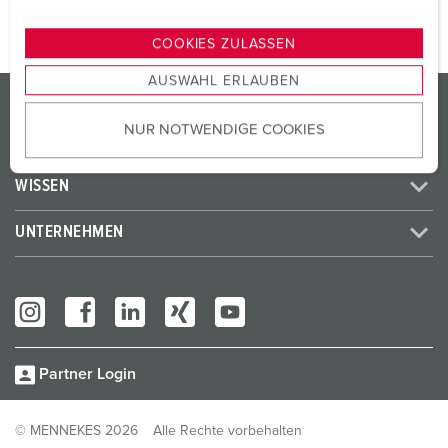
n
g
COOKIES ZULASSEN
s
AUSWAHL ERLAUBEN
a
PRODUKTE / LÖSUNGEN
u
NUR NOTWENDIGE COOKIES
s
SERVICES
w
a
WISSEN
h
l
UNTERNEHMEN
Partner Login
© MENNEKES 2026
Alle Rechte vorbehalten