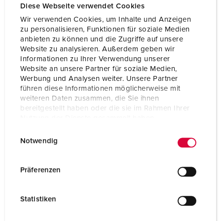
Diese Webseite verwendet Cookies
Wir verwenden Cookies, um Inhalte und Anzeigen
zu personalisieren, Funktionen für soziale Medien
anbieten zu können und die Zugriffe auf unsere
Website zu analysieren. Außerdem geben wir
Informationen zu Ihrer Verwendung unserer
Website an unsere Partner für soziale Medien,
Werbung und Analysen weiter. Unsere Partner
führen diese Informationen möglicherweise mit
weiteren Daten zusammen, die Sie ihnen
bereitgestellt haben oder die sie im Rahmen Ihrer
Nutzung der Dienste gesammelt haben.
Bestellnr. 94555SI
E
Datenschutzerklärung
Impressum
Notwendig
Gehäusematerial
Kunststoff
i
n
Schutzart
IP20
w
Präferenzen
i
CEE 16 A, 5 p, 400 V
1
l
Statistiken
SCHUKO®
2
l
i