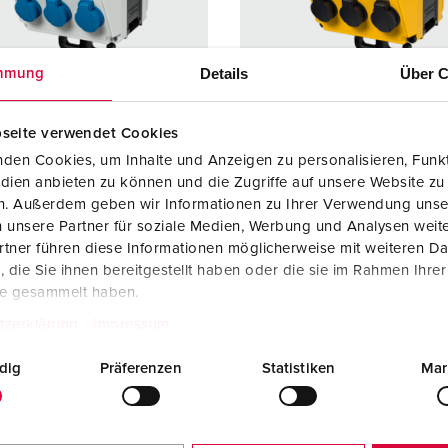
Kombinationen
Bergbau
Internationale Standards
F
G
Steckvorrichtungen internationaler Standards
Industrielle Anwendungen
SCHUKO®
F
V
Details
Über C
mmung
Daten- / Netzwerktechnik
Messen und Events
Kleinspannung
C
seite verwendet Cookies
Produkte mit erweiterten Ausführungen und Ergänzungsprodu
Tunnel und Bahnhöfe
T
den Cookies, um Inhalte und Anzeigen zu personalisieren, Funkt
ellnr. 970002
Bestellnr. 970002GE
dien anbieten zu können und die Zugriffe auf unsere Website zu
Zubehör
Feuerwehr und Katastrophenschutz
V
sematerial
Kunststoff
Gehäusematerial
Kunststo
en. Außerdem geben wir Informationen zu Ihrer Verwendung unse
 unsere Partner für soziale Medien, Werbung und Analysen weite
Werften und Häfen
zart
IP44
Schutzart
IP44
tner führen diese Informationen möglicherweise mit weiteren D
die Sie ihnen bereitgestellt haben oder die sie im Rahmen Ihre
6 A, 5 p, 400
1
CEE 16 A, 5 p, 400
1
te gesammelt haben.
V
tzerklärung
Impressum
2 A, 5 p,
1
CEE 32 A, 5 p,
1
400 V
dig
Präferenzen
Statistiken
Mar
KO®
3
SCHUKO®
3