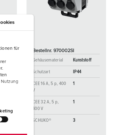
euerwehr und Katastrophenschutz
lossar
ür Kühlcontainer
ideos
ookies
amping
kte
M
ionen für
Bestellnr. 970002SI
eranstaltungstechnik
ff
Gehäusematerial
Kunststoff
rer
r.
Schutzart
IP44
aten
r Nutzung
CEE 16 A, 5 p, 400
1
V
CEE 32 A, 5 p,
1
400 V
keting
SCHUKO®
3