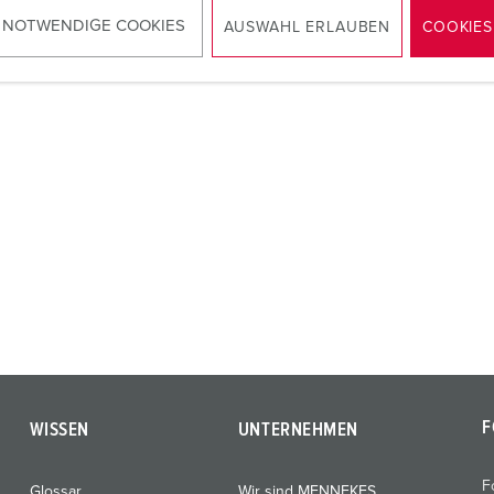
ZUM ARTIKEL
ZUM ARTIKEL
 NOTWENDIGE COOKIES
AUSWAHL ERLAUBEN
COOKIES
F
WISSEN
UNTERNEHMEN
F
Glossar
Wir sind MENNEKES