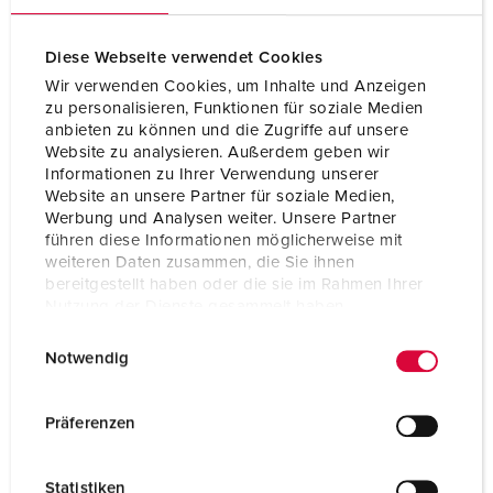
Diese Webseite verwendet Cookies
Wir verwenden Cookies, um Inhalte und Anzeigen
zu personalisieren, Funktionen für soziale Medien
anbieten zu können und die Zugriffe auf unsere
Website zu analysieren. Außerdem geben wir
Informationen zu Ihrer Verwendung unserer
Website an unsere Partner für soziale Medien,
Werbung und Analysen weiter. Unsere Partner
führen diese Informationen möglicherweise mit
weiteren Daten zusammen, die Sie ihnen
bereitgestellt haben oder die sie im Rahmen Ihrer
Nutzung der Dienste gesammelt haben.
Bestellnr. 83722
E
Datenschutzerklärung
Impressum
Notwendig
i
Gehäusematerial
Metall
n
Schutzart
IP44
w
Präferenzen
i
CEE 16 A, 5 p, 400 V
1
l
Statistiken