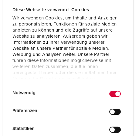
Diese Webseite verwendet Cookies
Wir verwenden Cookies, um Inhalte und Anzeigen
zu personalisieren, Funktionen für soziale Medien
anbieten zu können und die Zugriffe auf unsere
Website zu analysieren. Außerdem geben wir
Informationen zu Ihrer Verwendung unserer
Website an unsere Partner für soziale Medien,
Werbung und Analysen weiter. Unsere Partner
führen diese Informationen möglicherweise mit
weiteren Daten zusammen, die Sie ihnen
bereitgestellt haben oder die sie im Rahmen Ihrer
Nutzung der Dienste gesammelt haben.
E
Datenschutzerklärung
Impressum
Bestellnr. 70734
Notwendig
i
Gehäusematerial
Vollgummi
n
w
Präferenzen
Schutzart
IP44
i
l
CEE 16 A, 5 p, 400 V
2
Statistiken
l