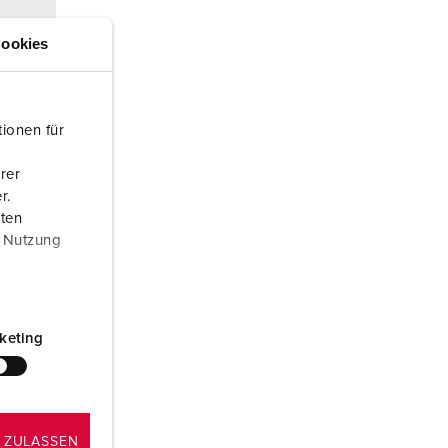
euerwehr und Katastrophenschutz
lossar
ookies
ür Kühlcontainer
ideos
amping
ionen für
kte
M
rer
eranstaltungstechnik
r.
ff
aten
r Nutzung
keting
 ZULASSEN