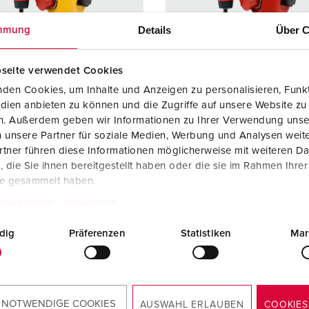
Kombinationen
Bergbau
Internationale Standards
F
G
Details
Über C
mmung
Steckvorrichtungen internationaler Standards
Industrielle Anwendungen
SCHUKO®
F
V
Daten- / Netzwerktechnik
Messen und Events
Kleinspannung
C
seite verwendet Cookies
den Cookies, um Inhalte und Anzeigen zu personalisieren, Funkt
Produkte mit erweiterten Ausführungen und Ergänzungsprodu
Tunnel und Bahnhöfe
T
dien anbieten zu können und die Zugriffe auf unsere Website zu
ellnr. 94559GE
Bestellnr. 94559RO
en. Außerdem geben wir Informationen zu Ihrer Verwendung unse
Zubehör
Feuerwehr und Katastrophenschutz
V
 unsere Partner für soziale Medien, Werbung und Analysen weite
sematerial
Kunststoff
Gehäusematerial
Kunststo
tner führen diese Informationen möglicherweise mit weiteren D
Werften und Häfen
zart
IP44
Schutzart
IP44
die Sie ihnen bereitgestellt haben oder die sie im Rahmen Ihre
te gesammelt haben.
6 A, 5 p, 400
1
CEE 16 A, 5 p, 400
1
tzerklärung
Impressum
V
KO®
3
SCHUKO®
3
dig
Präferenzen
Statistiken
Mar
ZUM ARTIKEL
ZUM ARTIKEL
 NOTWENDIGE COOKIES
AUSWAHL ERLAUBEN
COOKIES