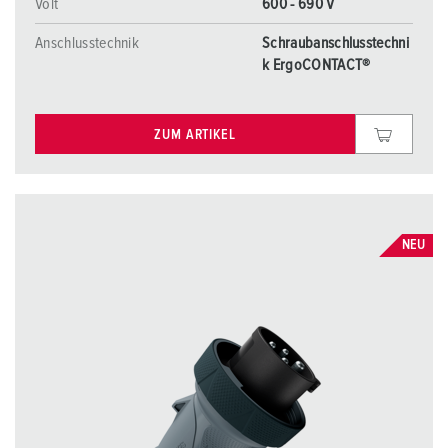
Volt
600 - 690 V
Anschlusstechnik
Schraubanschlusstechni
k ErgoCONTACT®
ZUM ARTIKEL
NEU