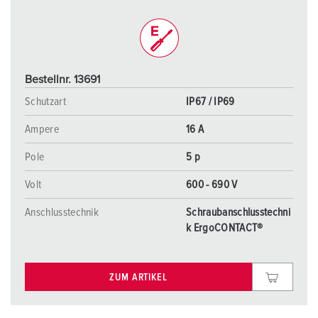
Bestellnr. 13691
Schutzart
IP67 / IP69
Ampere
16 A
Pole
5 p
Volt
600 - 690 V
Anschlusstechnik
Schraubanschlusstechni
k ErgoCONTACT®
ZUM ARTIKEL