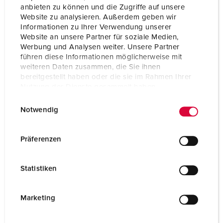
k ErgoCONTACT®
anbieten zu können und die Zugriffe auf unsere
Website zu analysieren. Außerdem geben wir
Informationen zu Ihrer Verwendung unserer
ZUM ARTIKEL
Website an unsere Partner für soziale Medien,
Werbung und Analysen weiter. Unsere Partner
führen diese Informationen möglicherweise mit
weiteren Daten zusammen, die Sie ihnen
bereitgestellt haben oder die sie im Rahmen Ihrer
Nutzung der Dienste gesammelt haben.
NEU
E
Datenschutzerklärung
Impressum
Notwendig
i
n
w
Präferenzen
i
l
Statistiken
l
i
g
Marketing
u
n