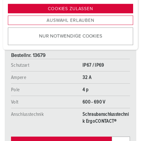
g
COOKIES ZULASSEN
s
AUSWAHL ERLAUBEN
a
u
NUR NOTWENDIGE COOKIES
s
w
a
Bestellnr. 13679
h
Schutzart
IP67 / IP69
l
Ampere
32 A
Pole
4 p
Volt
600 - 690 V
Anschlusstechnik
Schraubanschlusstechni
k ErgoCONTACT®