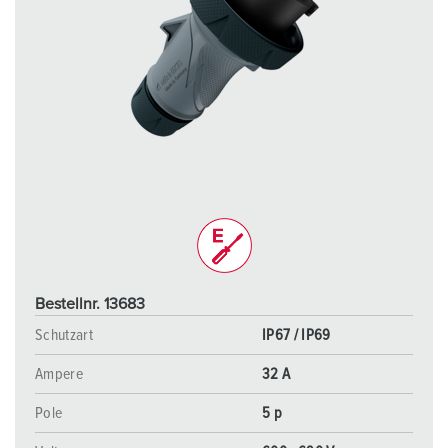
Bestellnr. 13683
Schutzart
IP67 / IP69
Ampere
32 A
Pole
5 p