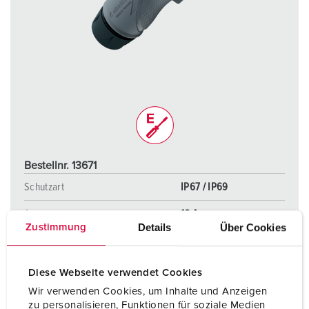
Bestellnr. 13671
Schutzart
IP67 / IP69
Ampere
16 A
Details
Über Cookies
Zustimmung
Pole
4 p
Volt
600 - 690 V
Diese Webseite verwendet Cookies
Wir verwenden Cookies, um Inhalte und Anzeigen
Anschlusstechnik
Schraubanschlusstechni
zu personalisieren, Funktionen für soziale Medien