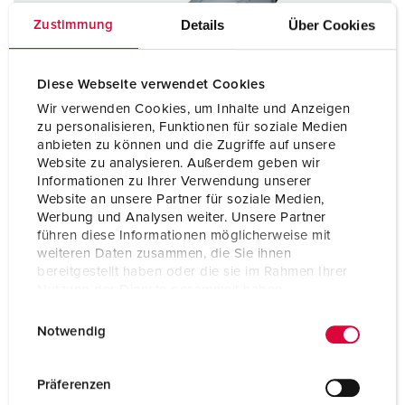
Details
Über Cookies
Zustimmung
Diese Webseite verwendet Cookies
Wir verwenden Cookies, um Inhalte und Anzeigen
zu personalisieren, Funktionen für soziale Medien
anbieten zu können und die Zugriffe auf unsere
Website zu analysieren. Außerdem geben wir
Informationen zu Ihrer Verwendung unserer
Website an unsere Partner für soziale Medien,
Werbung und Analysen weiter. Unsere Partner
führen diese Informationen möglicherweise mit
weiteren Daten zusammen, die Sie ihnen
bereitgestellt haben oder die sie im Rahmen Ihrer
Bestellnr. 14589
Nutzung der Dienste gesammelt haben.
Schutzart
IP54
E
Datenschutzerklärung
Impressum
Notwendig
Ampere
16 A
i
n
Pole
3 p
w
Präferenzen
i