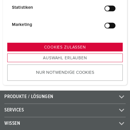
Volt
50 - 500 V
l
Statistiken
l
Anschlusstechnik
Schraubkontakt
i
Kontakt
hochwärmebeständige
g
Marketing
Kontaktträger
u
n
Kontakt
vernickelte Kontakte
g
COOKIES ZULASSEN
s
AUSWAHL ERLAUBEN
a
ZUM ARTIKEL
u
NUR NOTWENDIGE COOKIES
s
w
a
h
PRODUKTE / LÖSUNGEN
l
SERVICES
WISSEN