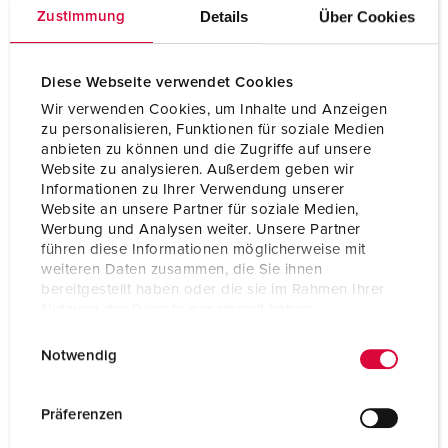
Details
Über Cookies
Zustimmung
Diese Webseite verwendet Cookies
Wir verwenden Cookies, um Inhalte und Anzeigen
zu personalisieren, Funktionen für soziale Medien
anbieten zu können und die Zugriffe auf unsere
Website zu analysieren. Außerdem geben wir
Informationen zu Ihrer Verwendung unserer
Website an unsere Partner für soziale Medien,
Werbung und Analysen weiter. Unsere Partner
führen diese Informationen möglicherweise mit
weiteren Daten zusammen, die Sie ihnen
bereitgestellt haben oder die sie im Rahmen Ihrer
Bestellnr. 1053
Nutzung der Dienste gesammelt haben.
Schutzart
IP44
E
Datenschutzerklärung
Impressum
Notwendig
i
Ampere
16 A
n
w
Pole
7 p
Präferenzen
i