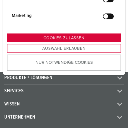
Volt
230 V
l
i
Anschlusstechnik
Schraubkontakt
g
Marketing
u
Kontakt
standard
n
g
COOKIES ZULASSEN
s
ZUM ARTIKEL
AUSWAHL ERLAUBEN
a
u
NUR NOTWENDIGE COOKIES
s
w
a
PRODUKTE / LÖSUNGEN
h
l
SERVICES
WISSEN
UNTERNEHMEN