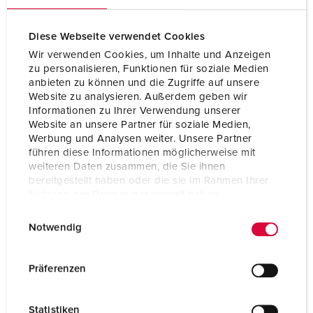
Diese Webseite verwendet Cookies
Wir verwenden Cookies, um Inhalte und Anzeigen
zu personalisieren, Funktionen für soziale Medien
anbieten zu können und die Zugriffe auf unsere
Website zu analysieren. Außerdem geben wir
Informationen zu Ihrer Verwendung unserer
Website an unsere Partner für soziale Medien,
Werbung und Analysen weiter. Unsere Partner
führen diese Informationen möglicherweise mit
weiteren Daten zusammen, die Sie ihnen
bereitgestellt haben oder die sie im Rahmen Ihrer
Nutzung der Dienste gesammelt haben.
Bestellnr. 851
E
Datenschutzerklärung
Impressum
Notwendig
i
Schutzart
IP44
n
Ampere
16 A
w
Präferenzen
i
Pole
3 p
l
Statistiken