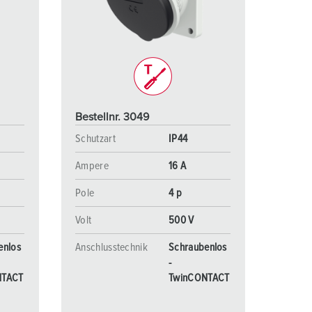
euerwehr und Katastrophenschutz
lossar
ür Kühlcontainer
ideos
amping
kte
M
Bestellnr. 3049
eranstaltungstechnik
Schutzart
IP44
Ampere
16 A
Pole
4 p
Volt
500 V
enlos
Anschlusstechnik
Schraubenlos
-
NTACT
TwinCONTACT