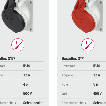
llnr. 3157
Bestellnr. 3171
zart
IP44
Schutzart
IP44
re
32 A
Ampere
32 A
4 p
Pole
5 p
500 V
Volt
400 V
lusstechnik
Schraubenlos
Anschlusstechnik
Schraub