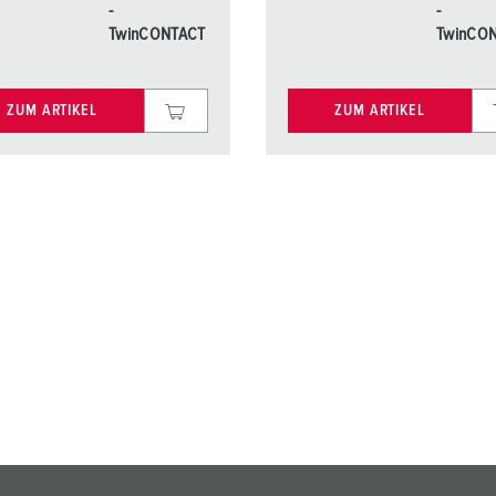
-
-
TwinCONTACT
TwinCO
ZUM ARTIKEL
ZUM ARTIKEL