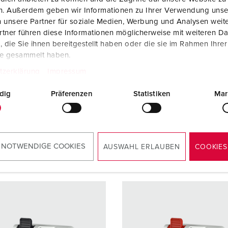
zart
IP44
Schutzart
IP44
en. Außerdem geben wir Informationen zu Ihrer Verwendung unse
 unsere Partner für soziale Medien, Werbung und Analysen weite
re
16 A
Ampere
32 A
tner führen diese Informationen möglicherweise mit weiteren D
die Sie ihnen bereitgestellt haben oder die sie im Rahmen Ihre
5 p
Pole
3 p
te gesammelt haben.
400 V
Volt
230 V
tzerklärung
Impressum
lusstechnik
Schraubenlos
Anschlusstechnik
Schraub
dig
Präferenzen
Statistiken
Mar
-
-
TwinCONTACT
TwinCO
ZUM ARTIKEL
ZUM ARTIKEL
 NOTWENDIGE COOKIES
AUSWAHL ERLAUBEN
COOKIES