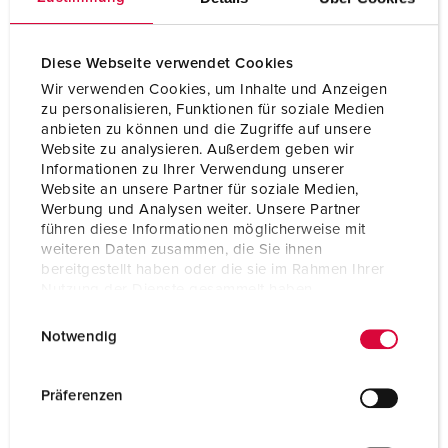
Diese Webseite verwendet Cookies
Wir verwenden Cookies, um Inhalte und Anzeigen
zu personalisieren, Funktionen für soziale Medien
anbieten zu können und die Zugriffe auf unsere
Website zu analysieren. Außerdem geben wir
Informationen zu Ihrer Verwendung unserer
Website an unsere Partner für soziale Medien,
Werbung und Analysen weiter. Unsere Partner
führen diese Informationen möglicherweise mit
weiteren Daten zusammen, die Sie ihnen
bereitgestellt haben oder die sie im Rahmen Ihrer
Nutzung der Dienste gesammelt haben.
Bestellnr. 997
E
Datenschutzerklärung
Impressum
Schutzart
IP44
Notwendig
i
n
Ampere
16 A
w
Präferenzen
Pole
3 p
i
l