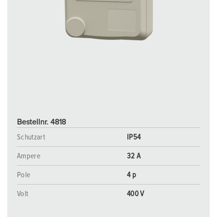
Bestellnr. 4818
Schutzart
IP54
Ampere
32 A
Pole
4 p
Volt
400 V