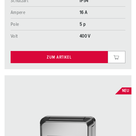
Schutzart
IP54
Ampere
16 A
Pole
5 p
Volt
400 V
ZUM ARTIKEL
NEU