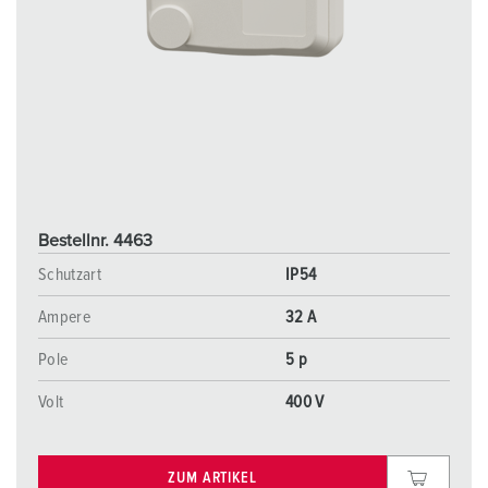
Bestellnr. 4463
Schutzart
IP54
Ampere
32 A
Pole
5 p
Volt
400 V
ZUM ARTIKEL