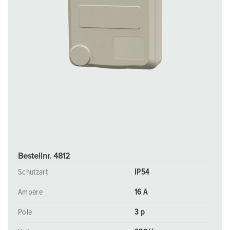
Bestellnr. 4812
Schutzart
IP54
Ampere
16 A
Pole
3 p