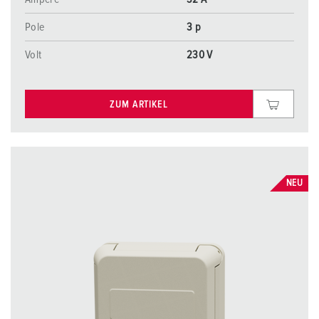
Pole
3 p
Volt
230 V
ZUM ARTIKEL
NEU