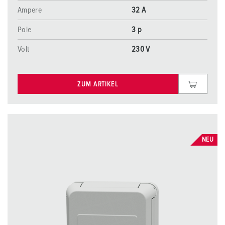
Ampere
32 A
Pole
3 p
Volt
230 V
ZUM ARTIKEL
NEU