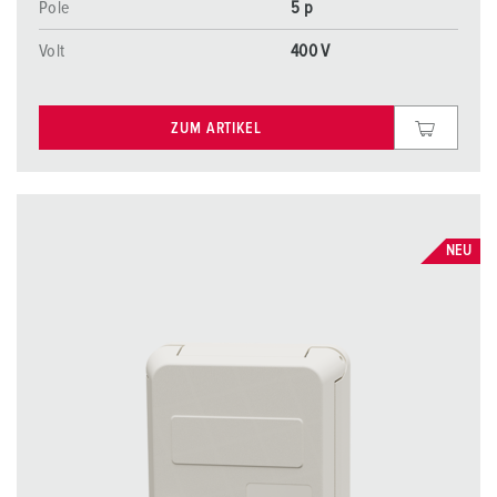
Pole
5 p
Volt
400 V
ZUM ARTIKEL
NEU