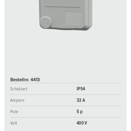
Bestellnr. 4413
Schutzart
IP54
Ampere
32 A
Pole
5 p
Volt
400 V