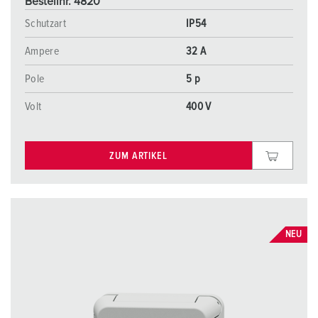
Bestellnr. 4820
Schutzart
IP54
Ampere
32 A
Pole
5 p
Volt
400 V
ZUM ARTIKEL
NEU