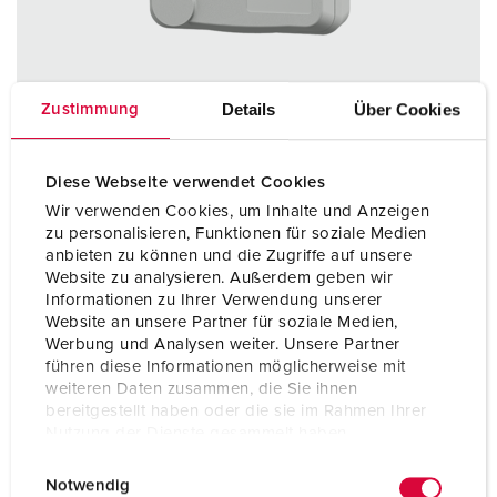
Details
Über Cookies
Zustimmung
Diese Webseite verwendet Cookies
Wir verwenden Cookies, um Inhalte und Anzeigen
Bestellnr. 4410
zu personalisieren, Funktionen für soziale Medien
Schutzart
IP54
anbieten zu können und die Zugriffe auf unsere
Website zu analysieren. Außerdem geben wir
Ampere
16 A
Informationen zu Ihrer Verwendung unserer
Website an unsere Partner für soziale Medien,
Pole
3 p
Werbung und Analysen weiter. Unsere Partner
führen diese Informationen möglicherweise mit
Volt
230 V
weiteren Daten zusammen, die Sie ihnen
bereitgestellt haben oder die sie im Rahmen Ihrer
Nutzung der Dienste gesammelt haben.
ZUM ARTIKEL
E
Datenschutzerklärung
Impressum
Notwendig
i