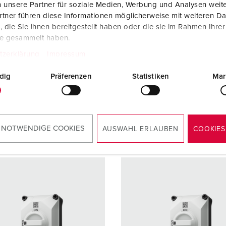
 unsere Partner für soziale Medien, Werbung und Analysen weite
re
16 A
Ampere
16 A
tner führen diese Informationen möglicherweise mit weiteren D
die Sie ihnen bereitgestellt haben oder die sie im Rahmen Ihre
4 p
Pole
5 p
te gesammelt haben.
tzerklärung
Impressum
500 V
Volt
400 V
lusstechnik
Schraubkonta
Anschlusstechnik
Schraub
dig
Präferenzen
Statistiken
Mar
kt
kt
ZUM ARTIKEL
ZUM ARTIKEL
 NOTWENDIGE COOKIES
AUSWAHL ERLAUBEN
COOKIES