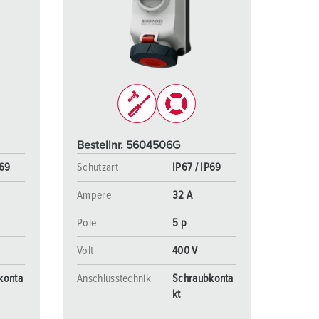
Bestellnr. 5604506G
P69
Schutzart
IP67 / IP69
Ampere
32 A
Pole
5 p
Volt
400 V
konta
Anschlusstechnik
Schraubkonta
kt