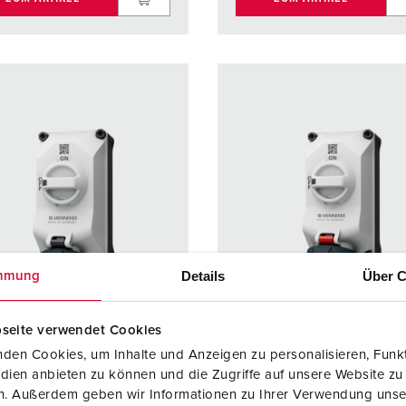
Details
Über C
mmung
seite verwendet Cookies
den Cookies, um Inhalte und Anzeigen zu personalisieren, Funkt
ellnr. 5602407G
Bestellnr. 5602506G
dien anbieten zu können und die Zugriffe auf unsere Website zu
en. Außerdem geben wir Informationen zu Ihrer Verwendung unse
zart
IP67 / IP69
Schutzart
IP67 / I