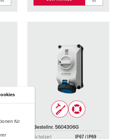
ookies
ionen für
Bestellnr. 5604306G
rer
P69
Schutzart
IP67 / IP69