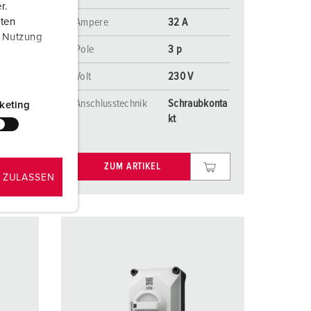
r.
Ampere
32 A
aten
r Nutzung
Pole
3 p
Volt
230 V
konta
Anschlusstechnik
Schraubkonta
keting
kt
ZUM ARTIKEL
 ZULASSEN