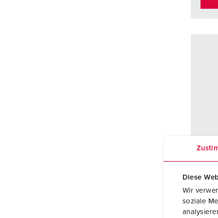
Zusti
Diese Web
Wir verwen
Best
soziale Me
analysier
Schut