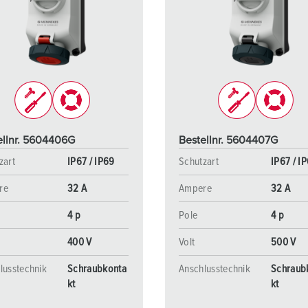
ellnr. 5604406G
Bestellnr. 5604407G
zart
IP67 / IP69
Schutzart
IP67 / I
re
32 A
Ampere
32 A
4 p
Pole
4 p
400 V
Volt
500 V
lusstechnik
Schraubkonta
Anschlusstechnik
Schraub
kt
kt