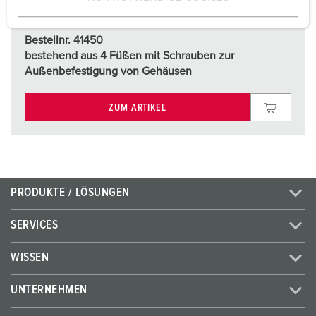
w
a
Bestellnr. 41450
h
bestehend aus 4 Füßen mit Schrauben zur
l
Außenbefestigung von Gehäusen
ZUM ARTIKEL
PRODUKTE / LÖSUNGEN
SERVICES
WISSEN
UNTERNEHMEN