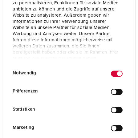
zu personalisieren, Funktionen für soziale Medien
anbieten zu können und die Zugriffe auf unsere
Website zu analysieren. Außerdem geben wir
Informationen zu Ihrer Verwendung unserer
Website an unsere Partner für soziale Medien,
Werbung und Analysen weiter. Unsere Partner
führen diese Informationen möglicherweise mit
weiteren Daten zusammen, die Sie ihnen
bereitgestellt haben oder die sie im Rahmen Ihrer
Nutzung der Dienste gesammelt haben.
E
Datenschutzerklärung
Impressum
Notwendig
i
n
w
Präferenzen
Bestellnr. 41414
i
für UP-Einbaudose zum Schutz der
l
Schraubenöffnungen und der Dose vor Putz und
Statistiken
l
Schmutz bis zur Geräteinstallation
i
g
Marketing
ZUM ARTIKEL
u