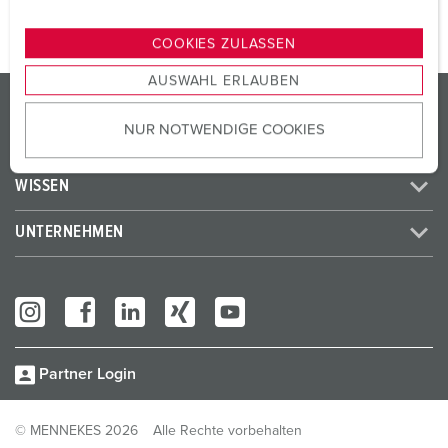
n
g
COOKIES ZULASSEN
s
AUSWAHL ERLAUBEN
a
PRODUKTE / LÖSUNGEN
u
NUR NOTWENDIGE COOKIES
s
SERVICES
w
a
WISSEN
h
l
UNTERNEHMEN
Partner Login
© MENNEKES 2026
Alle Rechte vorbehalten