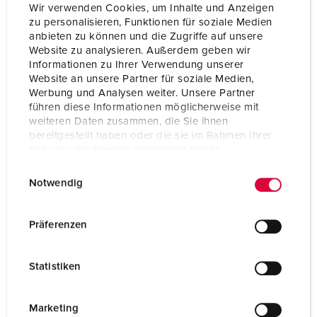
Wir verwenden Cookies, um Inhalte und Anzeigen
zu personalisieren, Funktionen für soziale Medien
anbieten zu können und die Zugriffe auf unsere
Website zu analysieren. Außerdem geben wir
Informationen zu Ihrer Verwendung unserer
Website an unsere Partner für soziale Medien,
Werbung und Analysen weiter. Unsere Partner
führen diese Informationen möglicherweise mit
weiteren Daten zusammen, die Sie ihnen
bereitgestellt haben oder die sie im Rahmen Ihrer
Nutzung der Dienste gesammelt haben.
E
Datenschutzerklärung
Impressum
Notwendig
i
n
Bestellnr. 18444
w
Präferenzen
abhängbar, aus Leichtmetall, passend vorgebohrt zur
i
vorder- und rückseitigen Montage von Steckdosen
l
und Steckdosenkombinationen, 2 Gehäuse 260 x 225
Statistiken
l
mm 2 Gehäuse 390 x 225 mm, Maße (H x T x B): 535
i
x 233 x 348 mm, Farbe: Weißaluminium (RAL 9006)
g
Marketing