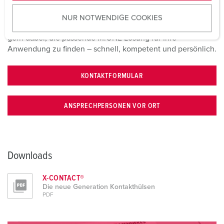
Unser Team ist für Sie da: Nutzen Sie einfach das
u
Kontaktformular oder treten Sie direkt mit Ihren
NUR NOTWENDIGE COOKIES
s
Ansprechpersonen in Verbindung. Wir unterstützen Sie
w
gern dabei, die passende M.ONE Lösung für Ihre
a
Anwendung zu finden – schnell, kompetent und persönlich.
h
l
KONTAKTFORMULAR
ANSPRECHPERSONEN VOR ORT
Downloads
X-CONTACT®
Die neue Generation Kontakthülsen
PDF