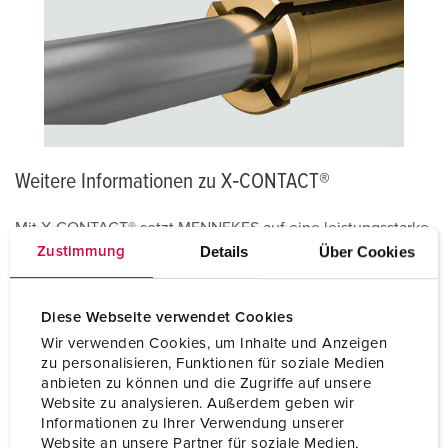
Weitere Informationen zu X‑CONTACT®
Mit X‑CONTACT® setzt MENNEKES auf eine leistungsstarke
Kontakttechnologie für den industriellen Einsatz. Die
Details
Über Cookies
Zustimmung
innovative Kontaktkonstruktion gewährleistet eine sichere,
konstante Kontaktgabe und eine zuverlässige
Energieübertragung auch unter anspruchsvollen
Diese Webseite verwendet Cookies
Bedingungen. X‑CONTACT® schafft damit eine
Wir verwenden Cookies, um Inhalte und Anzeigen
zukunftssichere Grundlage für industrielle Anwendungen.
zu personalisieren, Funktionen für soziale Medien
Entdecken Sie X‑CONTACT® und erleben Sie, wie die
anbieten zu können und die Zugriffe auf unsere
Technologie sichere und zuverlässige
Website zu analysieren. Außerdem geben wir
Informationen zu Ihrer Verwendung unserer
Energieverbindungen ermöglicht.
Website an unsere Partner für soziale Medien,