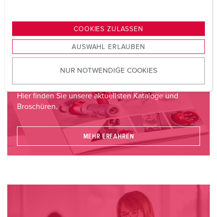
u
n
g
COOKIES ZULASSEN
s
AUSWAHL ERLAUBEN
a
u
Kataloge & Broschüren
NUR NOTWENDIGE COOKIES
s
w
a
Hier finden Sie unsere aktuellsten Kataloge und
h
Broschüren.
l
MEHR ERFAHREN