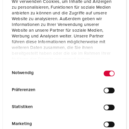
Wir verwenden Cookies, um Inhalte und Anzeigen
zu personalisieren, Funktionen für soziale Medien
anbieten zu können und die Zugriffe auf unsere
Website zu analysieren. Außerdem geben wir
Informationen zu Ihrer Verwendung unserer
Website an unsere Partner für soziale Medien,
Werbung und Analysen weiter. Unsere Partner
Kontakt
führen diese Informationen möglicherweise mit
weiteren Daten zusammen, die Sie ihnen
bereitgestellt haben oder die sie im Rahmen Ihrer
Sie haben Fragen zu unseren Lösungen und Produkten?
Nutzung der Dienste gesammelt haben.
Gerne sind wir für Sie da – nutzen Sie das Kontaktformular,
um uns Fragen zu individuellen Bestellungen oder
E
Datenschutzerklärung
Impressum
Notwendig
Angeboten zu stellen. Und unter „Ansprechpersonen vor
i
Ort“ können Sie die richtige Kontaktperson in Ihrer Nähe
n
finden!
w
Präferenzen
i
KONTAKTFORMULAR
l
Statistiken
l
i
ANSPRECHPERSONEN VOR ORT
g
Marketing