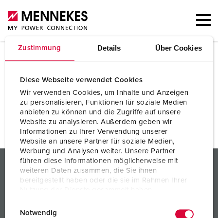
Details
Über Cookies
Zustimmung
E-Mail versendet
Diese Webseite verwendet Cookies
Wir verwenden Cookies, um Inhalte und Anzeigen
Sie erhalten eine E-Mail mit einem Link über den Sie
zu personalisieren, Funktionen für soziale Medien
Ihr Passwort zurück setzen können.
anbieten zu können und die Zugriffe auf unsere
Website zu analysieren. Außerdem geben wir
Informationen zu Ihrer Verwendung unserer
Website an unsere Partner für soziale Medien,
Werbung und Analysen weiter. Unsere Partner
PRODUKTE / LÖSUNGEN
führen diese Informationen möglicherweise mit
weiteren Daten zusammen, die Sie ihnen
bereitgestellt haben oder die sie im Rahmen Ihrer
SERVICES
Nutzung der Dienste gesammelt haben.
WISSEN
E
Datenschutzerklärung
Impressum
Notwendig
i