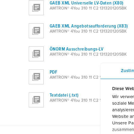
GAEB XML Universelle LV-Daten (X80)
AMTRON® 4You 310 11 C2 1313201205BK
GAEB XML Angebotsaufforderung (X83)
AMTRON® 4You 310 11 C2 1313201205BK
ÖNORM Ausschreibungs-LV
AMTRON® 4You 310 11 C2 1313201205BK
Zusti
PDF
AMTRON® 4You 310 11 C2 1313201205BK
Diese Web
Textdatei (.txt)
Wir verwen
AMTRON® 4You 310 11 C2 1313201205BK
soziale Me
analysier
Website an
Unsere Par
zusammen, 