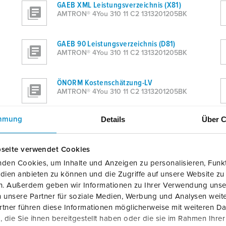
GAEB XML Leistungsverzeichnis (X81)
AMTRON® 4You 310 11 C2 1313201205BK
GAEB 90 Leistungsverzeichnis (D81)
AMTRON® 4You 310 11 C2 1313201205BK
ÖNORM Kostenschätzung-LV
AMTRON® 4You 310 11 C2 1313201205BK
Details
Über C
mmung
Excel
AMTRON® 4You 310 11 C2 1313201205BK
seite verwendet Cookies
Formatierter Text (.rtf)
den Cookies, um Inhalte und Anzeigen zu personalisieren, Funkt
AMTRON® 4You 310 11 C2 1313201205BK
dien anbieten zu können und die Zugriffe auf unsere Website zu
en. Außerdem geben wir Informationen zu Ihrer Verwendung unse
 unsere Partner für soziale Medien, Werbung und Analysen weite
tner führen diese Informationen möglicherweise mit weiteren D
die Sie ihnen bereitgestellt haben oder die sie im Rahmen Ihre