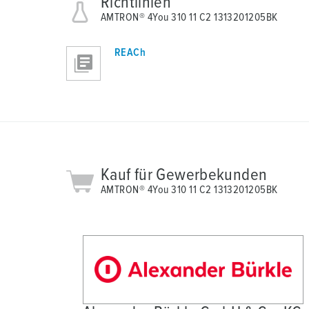
Richtlinien
a
AMTRON® 4You 310 11 C2 1313201205BK
h
l
REACh
Kauf für Gewerbekunden
AMTRON® 4You 310 11 C2 1313201205BK