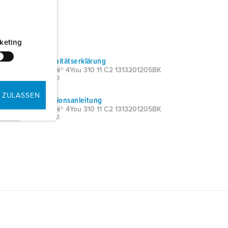
keting
Konformitätserklärung
AMTRON® 4You 310 11 C2 1313201205BK
PDF, 54 KB
 ZULASSEN
Installationsanleitung
AMTRON® 4You 310 11 C2 1313201205BK
PDF, 14 MB