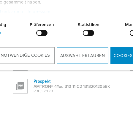
te gesammelt haben.
tzerklärung
Impressum
dig
Präferenzen
Statistiken
Mar
Produktinfoblatt
AMTRON® 4You 310 11 C2 1313201205BK
PDF, 1 MB
 NOTWENDIGE COOKIES
AUSWAHL ERLAUBEN
COOKIES
CAD-Daten 3D-DWG
AMTRON® 4You 310 11 C2 1313201205BK
ZIP, 7 MB
Prospekt
AMTRON® 4You 310 11 C2 1313201205BK
PDF, 320 KB