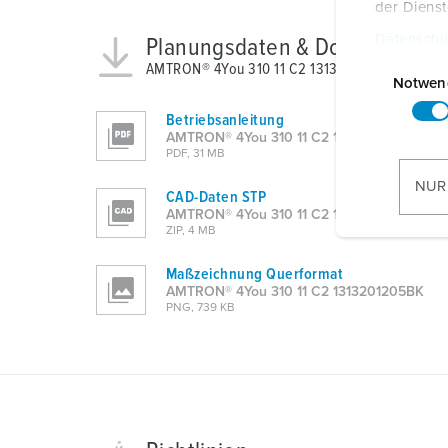
der Diens
Datenschu
Planungsdaten & Downloads
E
AMTRON® 4You 310 11 C2 1313201205BK
i
Notwen
n
Betriebsanleitung
w
AMTRON® 4You 310 11 C2 1313201205BK
i
PDF, 31 MB
l
NUR
CAD-Daten STP
l
AMTRON® 4You 310 11 C2 1313201205BK
i
ZIP, 4 MB
g
Maßzeichnung Querformat
u
AMTRON® 4You 310 11 C2 1313201205BK
n
PNG, 739 KB
g
s
a
u
s
w