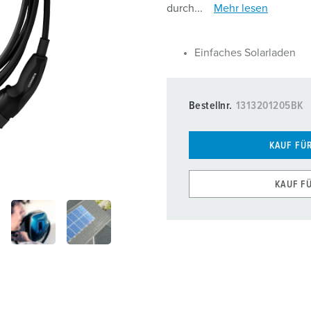
Ladekabel
durch...
Mehr lesen
MENNEKES Partner werden
Zubehör
Einfaches Solarladen
Installateur finden
Bestellnr.
1313201205BK
KAUF FÜ
KAUF F