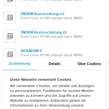
ÖNORM Ausschreibungs-LV
Front Cover 4Y/4B midnight black 18640
ÖNORM Kostenschätzung-LV
Front Cover 4Y/4B midnight black 18640
DATANORM 5
Front Cover 4Y/4B midnight black 18640
Details
Über Cookies
Zustimmung
PDF
Front Cover 4Y/4B midnight black 18640
Diese Webseite verwendet Cookies
Wir verwenden Cookies, um Inhalte und Anzeigen
Excel
zu personalisieren, Funktionen für soziale Medien
Front Cover 4Y/4B midnight black 18640
anbieten zu können und die Zugriffe auf unsere
Website zu analysieren. Außerdem geben wir
Informationen zu Ihrer Verwendung unserer
Word