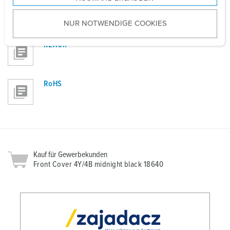
a
u
Richtlinien
NUR NOTWENDIGE COOKIES
Front Cover 4Y/4B midnight black 18640
s
w
REACh
a
h
l
RoHS
Kauf für Gewerbekunden
Front Cover 4Y/4B midnight black 18640